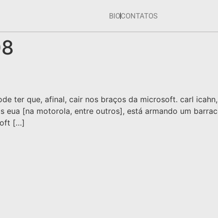
BIO
CONTATOS
08
 ter que, afinal, cair nos braços da microsoft. carl icahn,
os eua [na motorola, entre outros], está armando um barr
oft […]