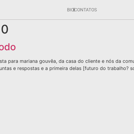
BIO
CONTATOS
10
todo
sta para mariana gouvêa, da casa do cliente e nós da comun
tas e respostas e a primeira delas [futuro do trabalho? so