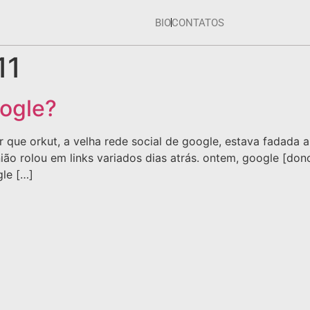
BIO
CONTATOS
11
oogle?
r que orkut, a velha rede social de google, estava fadada 
nião rolou em links variados dias atrás. ontem, google [do
gle […]