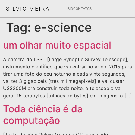
SILVIO MEIRA
BIO
CONTATOS
Tag:
e-science
um olhar muito espacial
A câmera do LSST [Large Synoptic Survey Telescope],
instrumento científico que vai entrar no ar em 2015 para
tirar uma foto do céu noturno a cada vinte segundos,
vai ter 3 gigapixels [três mil megapixels] e vai custar
US$200M pra construir. toda noite, o telescópio vai
gerar 15 terabytes [trilhões de bytes] em imagens, o […]
Toda ciência é da
computação
[Texto da série “Silvio Meira no G1”, publicado