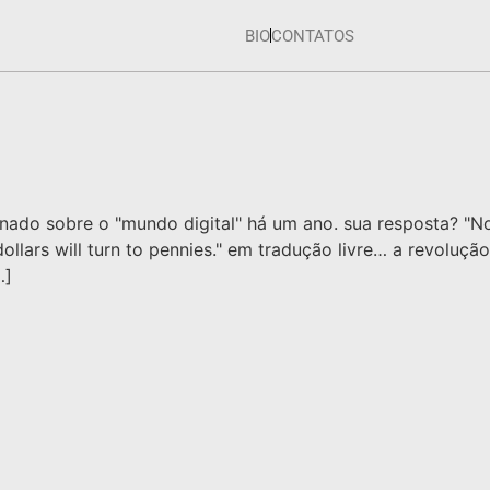
BIO
CONTATOS
tionado sobre o "mundo digital" há um ano. sua resposta? 
 dollars will turn to pennies." em tradução livre… a revolu
…]