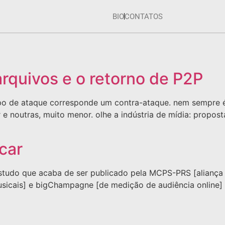
BIO
CONTATOS
rquivos e o retorno de P2P
po de ataque corresponde um contra-ataque. nem sempre é c
r e noutras, muito menor. olhe a indústria de mídia: propos
icar
r. estudo que acaba de ser publicado pela MCPS-PRS [alianç
 musicais] e bigChampagne [de medição de audiência onlin
]