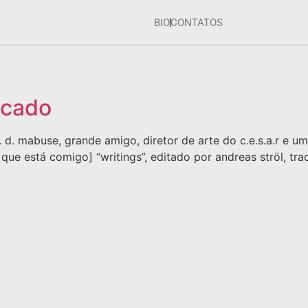
BIO
CONTATOS
icado
h. d. mabuse, grande amigo, diretor de arte do c.e.s.a.r e 
 está comigo] “writings”, editado por andreas ströl, tradu