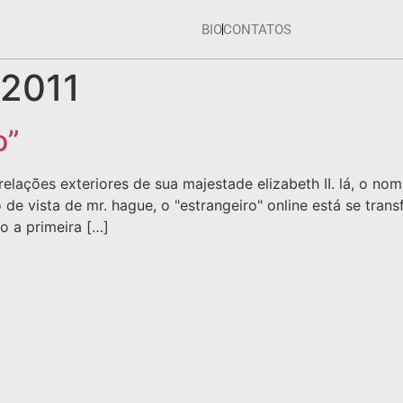
BIO
CONTATOS
 2011
o”
relações exteriores de sua majestade elizabeth II. lá, o nom
to de vista de mr. hague, o "estrangeiro" online está se 
o a primeira […]