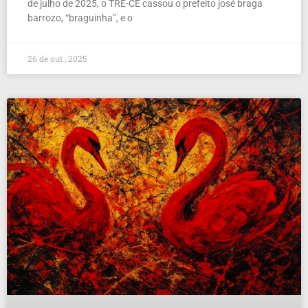
de julho de 2025, o TRE-CE cassou o prefeito josé braga
barrozo, “braguinha”, e o
26 de out , 2025