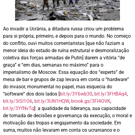
Ao invadir a Ucrânia, a ditadura russa criou um problema
para si própria, primeiro, e depois para o mundo. No começo
do conflito, ouvi muitos comentaristas [que não faziam a
menor ideia do estado de ruína estrutural e desmoralização
coletiva das forças armadas de Putin] darem a vitória “de
graça” e “em dias, semanas no máximo” para o
imperialismo de Moscow. Essa equação dos “experts” de
mesa de bar e grupos de zap levava em conta o “hardware”
do invasor, monumental no papel, mas esquecia do
“software” dos dois lados [
bit.ly/3Y6wb30
,
bit.ly/3FHBAq4
,
bit.ly/3iSI1O6
,
bit.ly/3UN1HQW
,
brook.gs/3FI4OVK
,
bit.ly/3YfNvTq
]: a qualidade da liderança, sua capacidade
de tomada de decisões e governança da execução, o moral e
motivação das tropas e engajamento da sociedade. Em
suma, muitos não levaram em conta os ucranianos e o