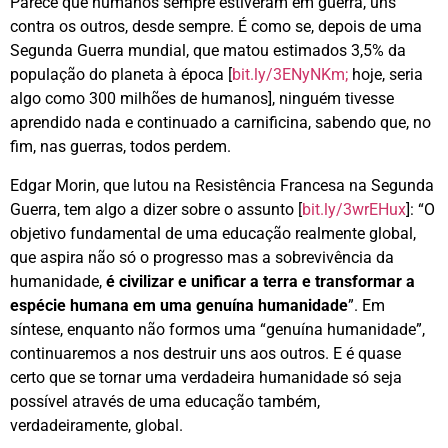
Parece que humanos sempre estiveram em guerra, uns
contra os outros, desde sempre. É como se, depois de uma
Segunda Guerra mundial, que matou estimados 3,5% da
população do planeta à época [
bit.ly/3ENyNKm;
hoje, seria
algo como 300 milhões de humanos], ninguém tivesse
aprendido nada e continuado a carnificina, sabendo que, no
fim, nas guerras, todos perdem.
Edgar Morin, que lutou na Resistência Francesa na Segunda
Guerra, tem algo a dizer sobre o assunto [
bit.ly/3wrEHux
]: “O
objetivo fundamental de uma educação realmente global,
que aspira não só o progresso mas a sobrevivência da
humanidade,
é civilizar e unificar a terra e transformar a
espécie humana em uma genuína humanidade
”. Em
síntese, enquanto não formos uma “genuína humanidade”,
continuaremos a nos destruir uns aos outros. E é quase
certo que se tornar uma verdadeira humanidade só seja
possível através de uma educação também,
verdadeiramente, global.