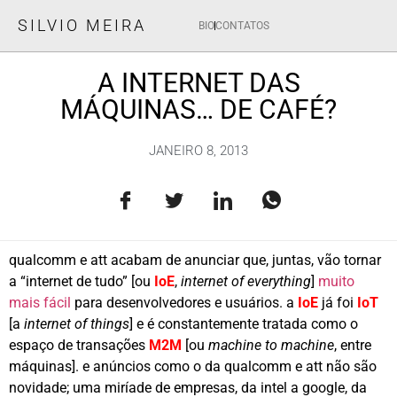
SILVIO MEIRA
BIO
CONTATOS
A INTERNET DAS
MÁQUINAS… DE CAFÉ?
JANEIRO 8, 2013
qualcomm e att acabam de anunciar que, juntas, vão tornar
a “internet de tudo” [ou
IoE
,
internet of everything
]
muito
mais fácil
para desenvolvedores e usuários. a
IoE
já foi
IoT
[a
internet of things
] e é constantemente tratada como o
espaço de transações
M2M
[ou
machine to machine
, entre
máquinas]. e anúncios como o da qualcomm e att não são
novidade; uma miríade de empresas, da intel a google, da