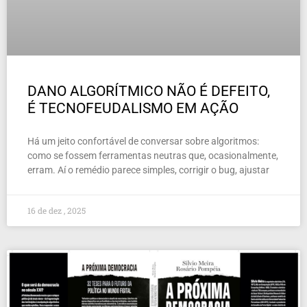
DANO ALGORÍTMICO NÃO É DEFEITO,
É TECNOFEUDALISMO EM AÇÃO
Há um jeito confortável de conversar sobre algoritmos:
como se fossem ferramentas neutras que, ocasionalmente,
erram. Aí o remédio parece simples, corrigir o bug, ajustar
16 de dez , 2025