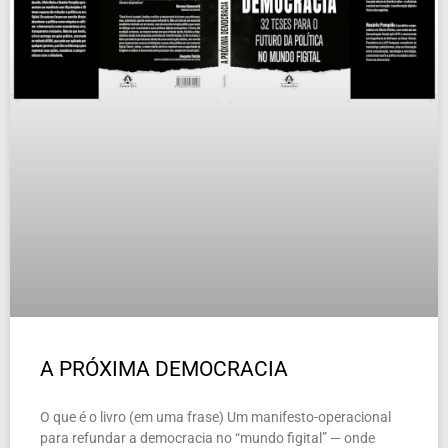
A PRÓXIMA DEMOCRACIA
O que é o livro (em uma frase) Um manifesto-operacional
para refundar a democracia no “mundo figital” — onde