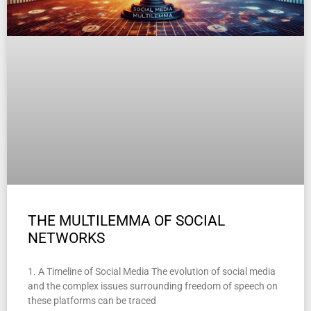
THE MULTILEMMA OF SOCIAL
NETWORKS
1. A Timeline of Social Media The evolution of social media
and the complex issues surrounding freedom of speech on
these platforms can be traced