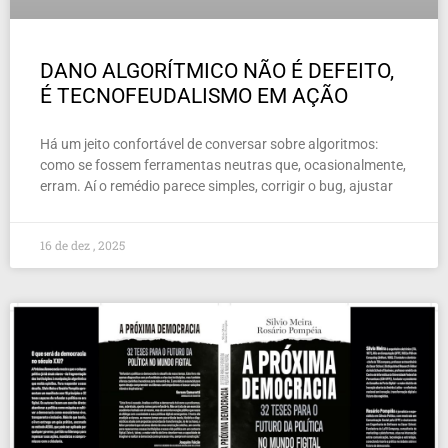
DANO ALGORÍTMICO NÃO É DEFEITO,
É TECNOFEUDALISMO EM AÇÃO
Há um jeito confortável de conversar sobre algoritmos:
como se fossem ferramentas neutras que, ocasionalmente,
erram. Aí o remédio parece simples, corrigir o bug, ajustar
16 de dez , 2025