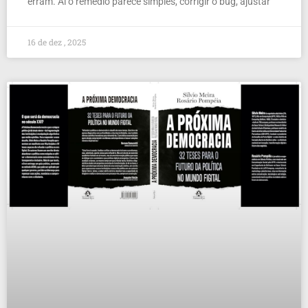
erram. Aí o remédio parece simples, corrigir o bug, ajustar
16 de dez , 2025