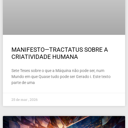
MANIFESTO—TRACTATUS SOBRE A
CRIATIVIDADE HUMANA
Sete Teses sobre o que a Máquina não pode ser, num
Mundo em que Quase tudo pode ser Gerado i. Este texto
parte de uma
25 de mar , 2026