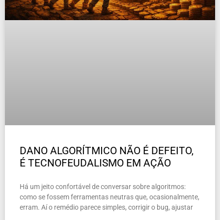
DANO ALGORÍTMICO NÃO É DEFEITO,
É TECNOFEUDALISMO EM AÇÃO
Há um jeito confortável de conversar sobre algoritmos:
como se fossem ferramentas neutras que, ocasionalmente,
erram. Aí o remédio parece simples, corrigir o bug, ajustar