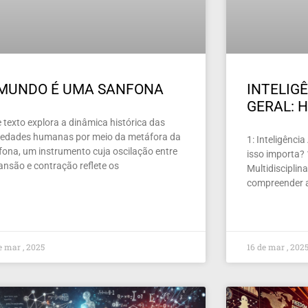
 MUNDO É UMA SANFONA
INTELIGÊ
GERAL: H
 texto explora a dinâmica histórica das
iedades humanas por meio da metáfora da
1: Inteligência
fona, um instrumento cuja oscilação entre
isso importa?
ansão e contração reflete os
Multidiscipli
compreender a
e mar , 2025
16 de mar , 202