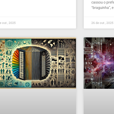
cassou o prefe
“braguinha”, e
e out , 2025
26 de out , 2025