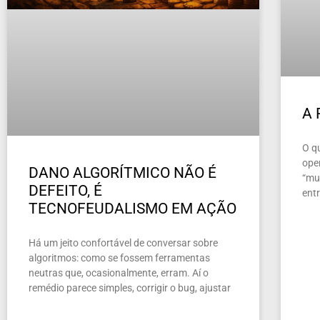
A
O q
ope
DANO ALGORÍTMICO NÃO É
“mun
DEFEITO, É
ent
TECNOFEUDALISMO EM AÇÃO
Há um jeito confortável de conversar sobre
algoritmos: como se fossem ferramentas
neutras que, ocasionalmente, erram. Aí o
remédio parece simples, corrigir o bug, ajustar