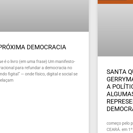
 PRÓXIMA DEMOCRACIA
ue é o livro (em uma frase) Um manifesto-
racional para refundar a democracia no
SANTA Q
do figital” — onde físico, digital e social se
GERRYMA
relaçam
A POLÍT
ALGUMAS
REPRES
DEMOCR
começo pelo pe
CEARÁ. em 1º 