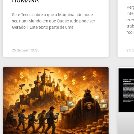
HUMANA
Per
inte
Sete Teses sobre o que a Máquina não pode
exer
ser, num Mundo em que Quase tudo pode ser
tra
Gerado i. Este texto parte de uma
“co
25 de mar , 2026
24 d