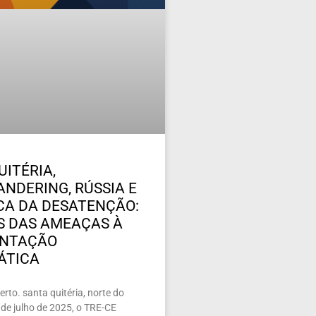
UITÉRIA,
NDERING, RÚSSIA E
ICA DA DESATENÇÃO:
 DAS AMEAÇAS À
ENTAÇÃO
ÁTICA
rto. santa quitéria, norte do
de julho de 2025, o TRE-CE