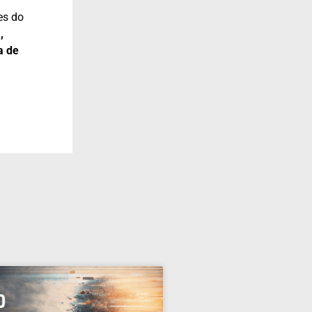
es do
,
a de