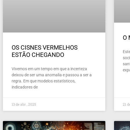
O
OS CISNES VERMELHOS
Este
ESTÃO CHEGANDO
soc
san
Vivemos em um tempo em que a incerteza
exp
deixou de ser uma anomalia e passou a ser a
regra. Em que modelos estatísticos,
indicadores de
13 de abr , 2025
21 d