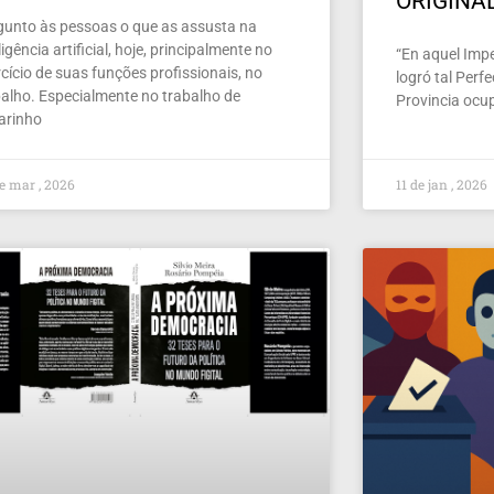
ORIGINA
gunto às pessoas o que as assusta na
ligência artificial, hoje, principalmente no
“En aquel Imper
cício de suas funções profissionais, no
logró tal Perf
balho. Especialmente no trabalho de
Provincia ocu
larinho
e mar , 2026
11 de jan , 2026