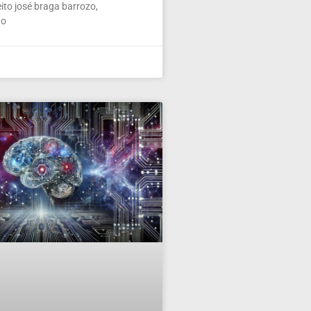
ito josé braga barrozo,
 o