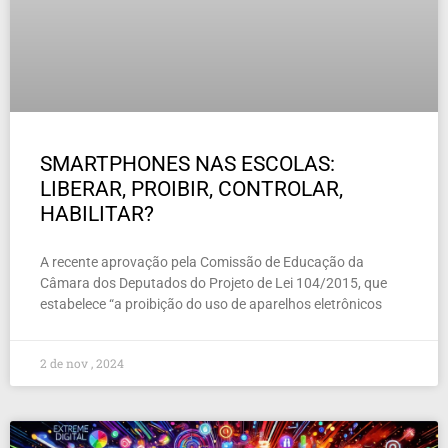
SMARTPHONES NAS ESCOLAS:
LIBERAR, PROIBIR, CONTROLAR,
HABILITAR?
A recente aprovação pela Comissão de Educação da
Câmara dos Deputados do Projeto de Lei 104/2015, que
estabelece “a proibição do uso de aparelhos eletrônicos
2 de nov , 2024