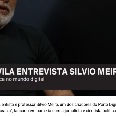
ientista e professor Silvio Meira, um dos criadores do Porto Digi
racia”, lançado em parceria com a jornalista e cientista política