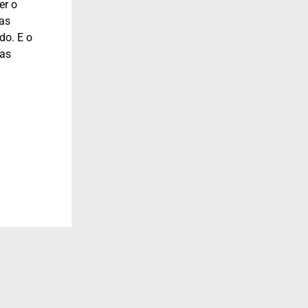
er o
ras
do. E o
las