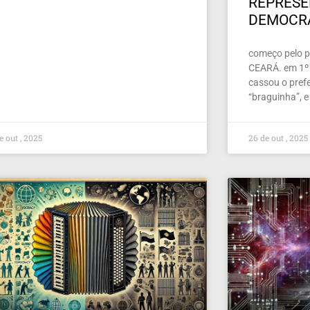
REPRES
DEMOCR
começo pelo pe
CEARÁ. em 1º 
cassou o prefe
“braguinha”, e
e out , 2025
26 de out , 2025