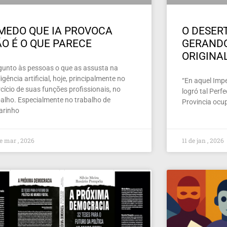
MEDO QUE IA PROVOCA
O DESERT
O É O QUE PARECE
GERAND
ORIGINA
gunto às pessoas o que as assusta na
ligência artificial, hoje, principalmente no
“En aquel Imper
cício de suas funções profissionais, no
logró tal Perf
balho. Especialmente no trabalho de
Provincia ocu
larinho
e mar , 2026
11 de jan , 2026