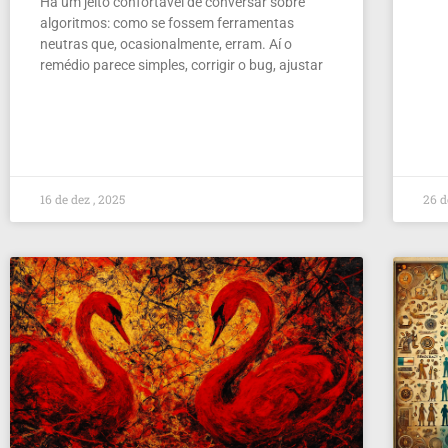
Há um jeito confortável de conversar sobre
algoritmos: como se fossem ferramentas
neutras que, ocasionalmente, erram. Aí o
remédio parece simples, corrigir o bug, ajustar
16 de dez , 2025
26 d