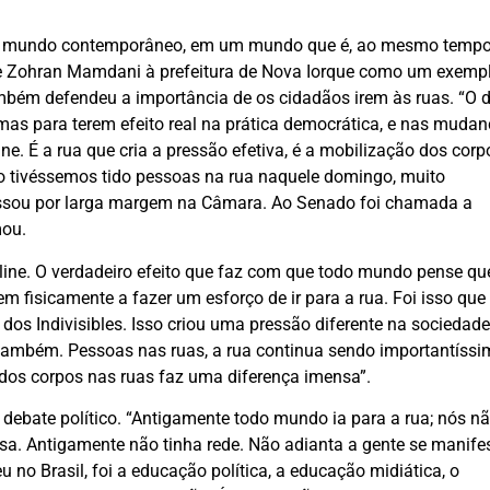
o mundo contemporâneo, em um mundo que é, ao mesmo tempo,
a de Zohran Mamdani à prefeitura de Nova Iorque como um exemp
mbém defendeu a importância de os cidadãos irem às ruas. “O di
 mas para terem efeito real na prática democrática, e nas muda
ne. É a rua que cria a pressão efetiva, é a mobilização dos corp
ão tivéssemos tido pessoas na rua naquele domingo, muito
assou por larga margem na Câmara. Ao Senado foi chamada a
mou.
line. O verdadeiro efeito que faz com que todo mundo pense qu
m fisicamente a fazer um esforço de ir para a rua. Foi isso que
os Indivisibles. Isso criou uma pressão diferente na sociedade
ambém. Pessoas nas ruas, a rua continua sendo importantíssi
a dos corpos nas ruas faz uma diferença imensa”.
 debate político. “Antigamente todo mundo ia para a rua; nós n
asa. Antigamente não tinha rede. Não adianta a gente se manife
 no Brasil, foi a educação política, a educação midiática, o