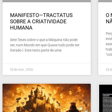
MANIFESTO—TRACTATUS
O 
SOBRE A CRIATIVIDADE
NÃ
HUMANA
Per
inte
Sete Teses sobre o que a Máquina não pode
exer
ser, num Mundo em que Quase tudo pode ser
tra
Gerado i. Este texto parte de uma
“co
25 de mar , 2026
24 d