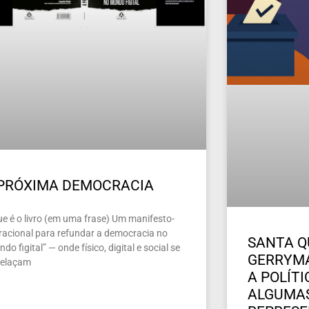
 PRÓXIMA DEMOCRACIA
ue é o livro (em uma frase) Um manifesto-
racional para refundar a democracia no
SANTA Q
do figital” — onde físico, digital e social se
GERRYMA
relaçam
A POLÍT
ALGUMAS