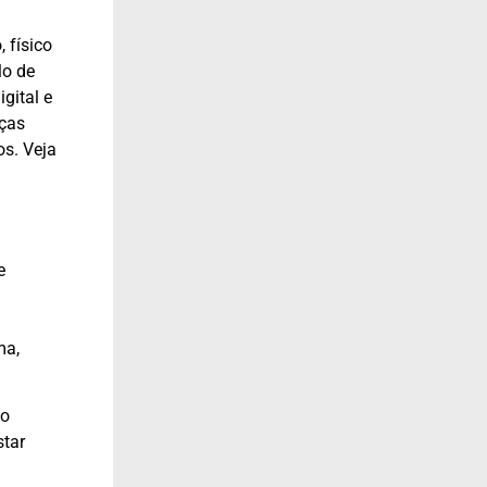
 físico
lo de
gital e
nças
os. Veja
e
ma,
ão
star