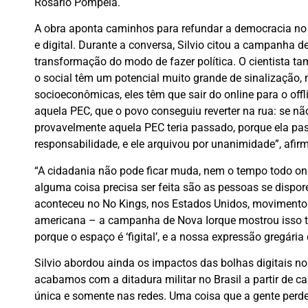
Rosário Pompéia.
A obra aponta caminhos para refundar a democracia n
e digital. Durante a conversa, Silvio citou a campanh
transformação do modo de fazer política. O cientista ta
o social têm um potencial muito grande de sinalização,
socioeconômicas, eles têm que sair do online para o offli
aquela PEC, que o povo conseguiu reverter na rua: se n
provavelmente aquela PEC teria passado, porque ela p
responsabilidade, e ele arquivou por unanimidade”, afir
“A cidadania não pode ficar muda, nem o tempo todo on
alguma coisa precisa ser feita são as pessoas se dispore
aconteceu no No Kings, nos Estados Unidos, movimento d
americana – a campanha de Nova Iorque mostrou isso t
porque o espaço é ‘figital’, e a nossa expressão gregári
Silvio abordou ainda os impactos das bolhas digitais no
acabamos com a ditadura militar no Brasil a partir de c
única e somente nas redes. Uma coisa que a gente perdeu