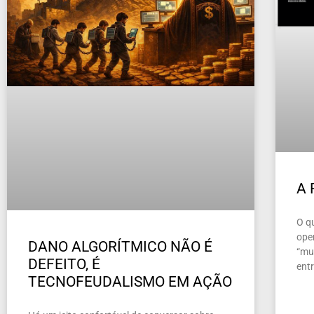
A
O q
ope
DANO ALGORÍTMICO NÃO É
“mun
DEFEITO, É
ent
TECNOFEUDALISMO EM AÇÃO