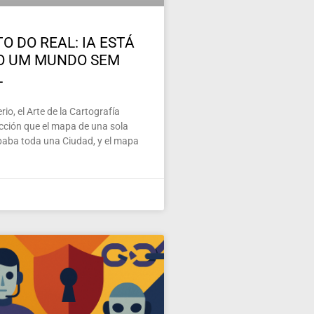
O DO REAL: IA ESTÁ
O UM MUNDO SEM
L
io, el Arte de la Cartografía
ección que el mapa de una sola
paba toda una Ciudad, y el mapa