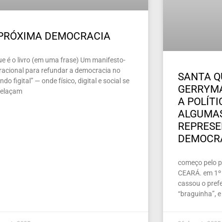
 PRÓXIMA DEMOCRACIA
ue é o livro (em uma frase) Um manifesto-
racional para refundar a democracia no
SANTA Q
do figital” — onde físico, digital e social se
GERRYMA
relaçam
A POLÍT
ALGUMAS
REPRES
DEMOCR
começo pelo pe
CEARÁ. em 1º 
cassou o prefe
“braguinha”, e