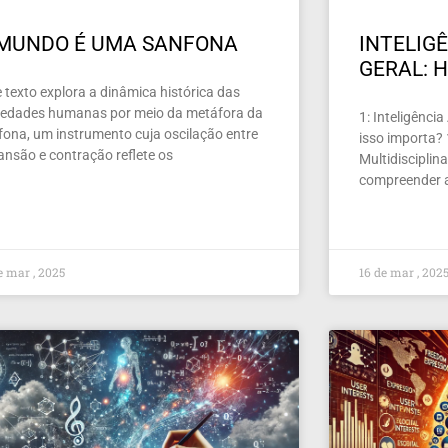
 MUNDO É UMA SANFONA
INTELIGÊ
GERAL: H
 texto explora a dinâmica histórica das
iedades humanas por meio da metáfora da
1: Inteligência
fona, um instrumento cuja oscilação entre
isso importa?
ansão e contração reflete os
Multidiscipli
compreender a
e mar , 2025
16 de mar , 202