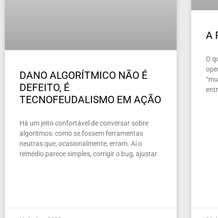
A
O q
ope
DANO ALGORÍTMICO NÃO É
“mun
DEFEITO, É
ent
TECNOFEUDALISMO EM AÇÃO
Há um jeito confortável de conversar sobre
algoritmos: como se fossem ferramentas
neutras que, ocasionalmente, erram. Aí o
remédio parece simples, corrigir o bug, ajustar