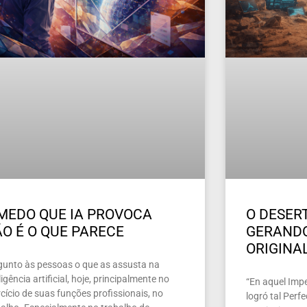
MEDO QUE IA PROVOCA
O DESERT
O É O QUE PARECE
GERAND
ORIGINA
gunto às pessoas o que as assusta na
ligência artificial, hoje, principalmente no
“En aquel Imper
cício de suas funções profissionais, no
logró tal Perf