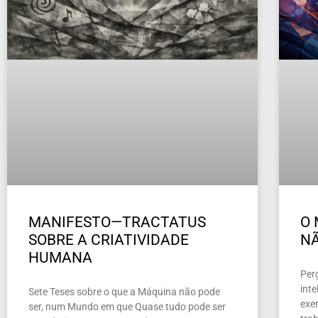
MANIFESTO—TRACTATUS
O 
SOBRE A CRIATIVIDADE
NÃ
HUMANA
Per
inte
Sete Teses sobre o que a Máquina não pode
exer
ser, num Mundo em que Quase tudo pode ser