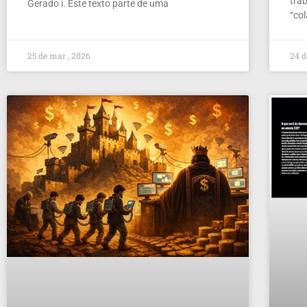
tra
Gerado i. Este texto parte de uma
“co
25 de mar , 2026
24 d