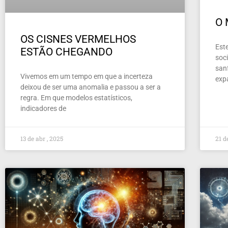
O
OS CISNES VERMELHOS
Este
ESTÃO CHEGANDO
soc
san
Vivemos em um tempo em que a incerteza
exp
deixou de ser uma anomalia e passou a ser a
regra. Em que modelos estatísticos,
indicadores de
13 de abr , 2025
21 d