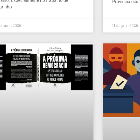
balho. Especialmente no trabalho de
Provincia ocu
larinho
e mar , 2026
11 de jan , 2026