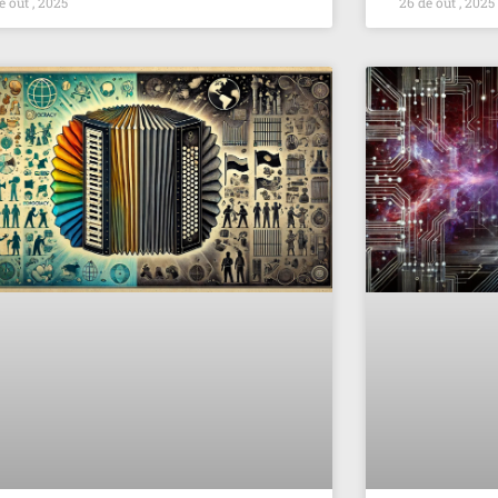
e out , 2025
26 de out , 2025