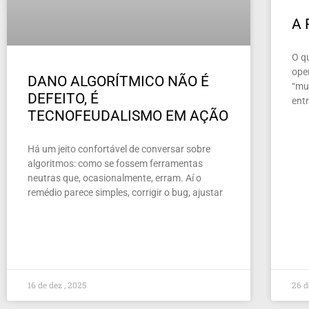
A
O q
ope
DANO ALGORÍTMICO NÃO É
“mun
DEFEITO, É
ent
TECNOFEUDALISMO EM AÇÃO
Há um jeito confortável de conversar sobre
algoritmos: como se fossem ferramentas
neutras que, ocasionalmente, erram. Aí o
remédio parece simples, corrigir o bug, ajustar
16 de dez , 2025
26 d