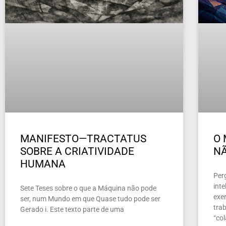
MANIFESTO—TRACTATUS
O 
SOBRE A CRIATIVIDADE
NÃ
HUMANA
Per
inte
Sete Teses sobre o que a Máquina não pode
exer
ser, num Mundo em que Quase tudo pode ser
tra
Gerado i. Este texto parte de uma
“co