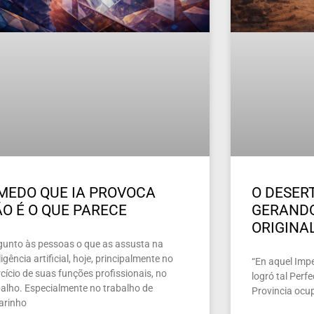
MEDO QUE IA PROVOCA
O DESERT
O É O QUE PARECE
GERAND
ORIGINA
gunto às pessoas o que as assusta na
ligência artificial, hoje, principalmente no
“En aquel Imper
cício de suas funções profissionais, no
logró tal Perf
balho. Especialmente no trabalho de
Provincia ocu
larinho