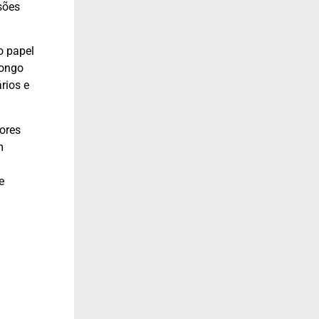
sões
o papel
longo
rios e
ores
m
e