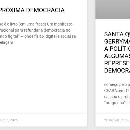
 PRÓXIMA DEMOCRACIA
ue é o livro (em uma frase) Um manifesto-
racional para refundar a democracia no
SANTA Q
do figital” — onde físico, digital e social se
GERRYMA
relaçam
A POLÍT
ALGUMAS
REPRES
DEMOCR
começo pelo pe
CEARÁ. em 1º 
cassou o prefe
“braguinha”, e
e out , 2025
26 de out , 2025