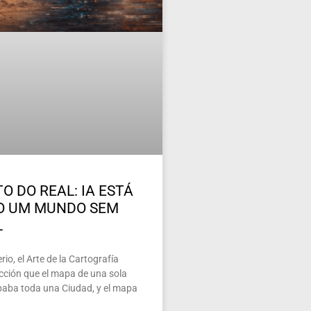
O DO REAL: IA ESTÁ
O UM MUNDO SEM
L
io, el Arte de la Cartografía
ección que el mapa de una sola
paba toda una Ciudad, y el mapa