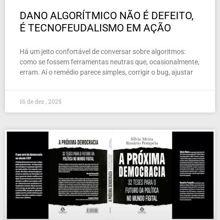
DANO ALGORÍTMICO NÃO É DEFEITO,
É TECNOFEUDALISMO EM AÇÃO
Há um jeito confortável de conversar sobre algoritmos:
como se fossem ferramentas neutras que, ocasionalmente,
erram. Aí o remédio parece simples, corrigir o bug, ajustar
16 de dez , 2025