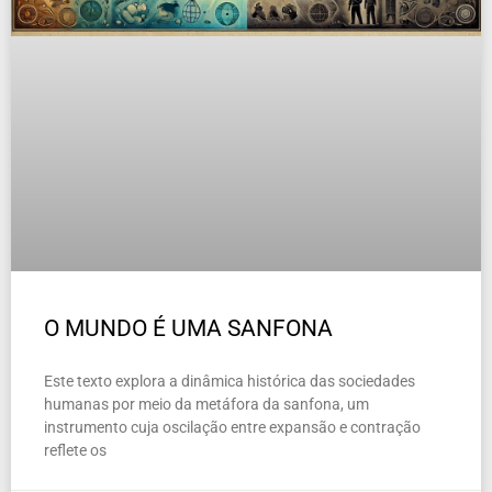
O MUNDO É UMA SANFONA
Este texto explora a dinâmica histórica das sociedades
humanas por meio da metáfora da sanfona, um
instrumento cuja oscilação entre expansão e contração
reflete os