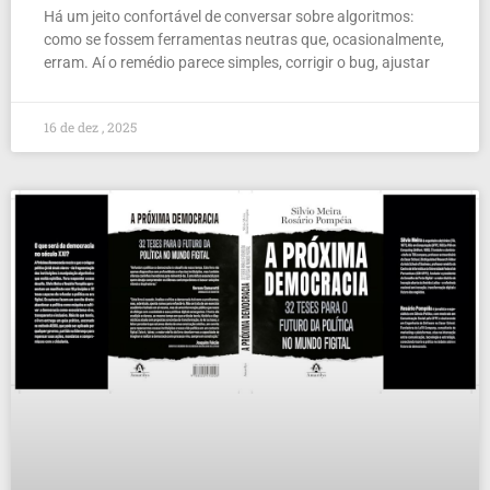
Há um jeito confortável de conversar sobre algoritmos:
como se fossem ferramentas neutras que, ocasionalmente,
erram. Aí o remédio parece simples, corrigir o bug, ajustar
16 de dez , 2025