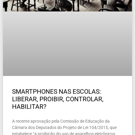
SMARTPHONES NAS ESCOLAS:
LIBERAR, PROIBIR, CONTROLAR,
HABILITAR?
A recente aprovação pela Comissão de Educação da
Câmara dos Deputados do Projeto de Lei 104/2015, que
estabelece “a proibição do uso de aparelhos eletrônicos