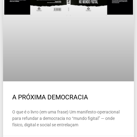
A PRÓXIMA DEMOCRACIA
O que é o livro (em uma frase) Um manifesto-operacional
para refundar a democracia no “mundo figital” — onde
físico, digital e social se entrelaçam