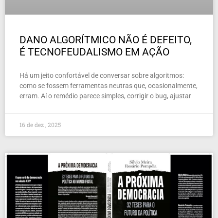
DANO ALGORÍTMICO NÃO É DEFEITO,
É TECNOFEUDALISMO EM AÇÃO
Há um jeito confortável de conversar sobre algoritmos:
como se fossem ferramentas neutras que, ocasionalmente,
erram. Aí o remédio parece simples, corrigir o bug, ajustar
16 de dez , 2025