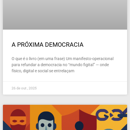
A PRÓXIMA DEMOCRACIA
O que é o livro (em uma frase) Um manifesto-operacional
para refundar a democracia no “mundo figital” — onde
físico, digital e social se entrelaçam
26 de out , 2025