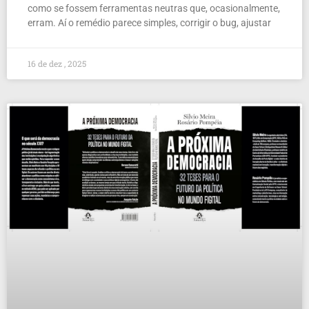
como se fossem ferramentas neutras que, ocasionalmente,
erram. Aí o remédio parece simples, corrigir o bug, ajustar
16 de dez , 2025