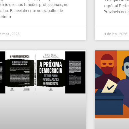
cício de suas funções profissionais, no
logró tal Perf
balho. Especialmente no trabalho de
Provincia ocu
larinho
e mar , 2026
11 de jan , 2026