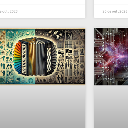
e out , 2025
26 de out , 2025