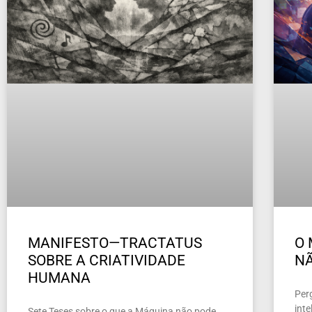
MANIFESTO—TRACTATUS
O 
SOBRE A CRIATIVIDADE
NÃ
HUMANA
Per
inte
Sete Teses sobre o que a Máquina não pode