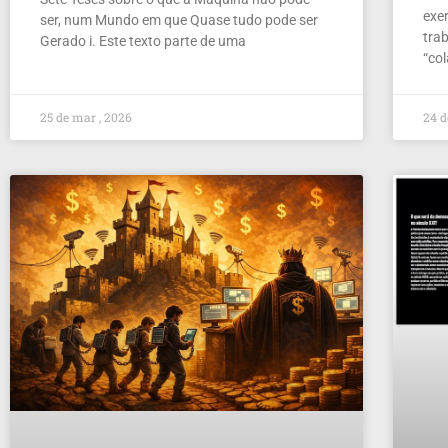
exer
ser, num Mundo em que Quase tudo pode ser
tra
Gerado i. Este texto parte de uma
“co
25 de mar , 2026
24 d