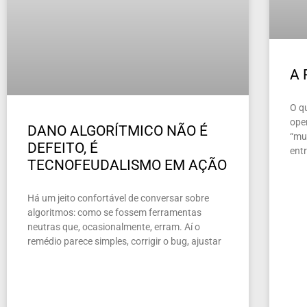
A
O q
ope
DANO ALGORÍTMICO NÃO É
“mun
DEFEITO, É
ent
TECNOFEUDALISMO EM AÇÃO
Há um jeito confortável de conversar sobre
algoritmos: como se fossem ferramentas
neutras que, ocasionalmente, erram. Aí o
remédio parece simples, corrigir o bug, ajustar