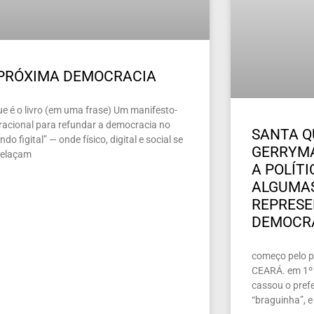
 PRÓXIMA DEMOCRACIA
ue é o livro (em uma frase) Um manifesto-
racional para refundar a democracia no
SANTA Q
do figital” — onde físico, digital e social se
GERRYMA
relaçam
A POLÍT
ALGUMAS
REPRES
DEMOCR
começo pelo pe
CEARÁ. em 1º 
cassou o prefe
“braguinha”, e