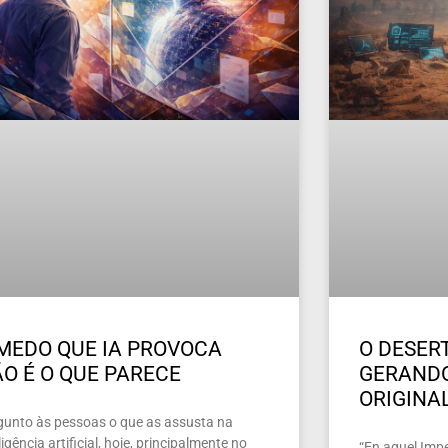
MEDO QUE IA PROVOCA
O DESERT
O É O QUE PARECE
GERAND
ORIGINA
gunto às pessoas o que as assusta na
ligência artificial, hoje, principalmente no
“En aquel Imper