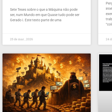
Per
inte
Sete Teses sobre o que a Máquina não pode
exer
ser, num Mundo em que Quase tudo pode ser
tra
Gerado i. Este texto parte de uma
“co
25 de mar , 2026
24 d