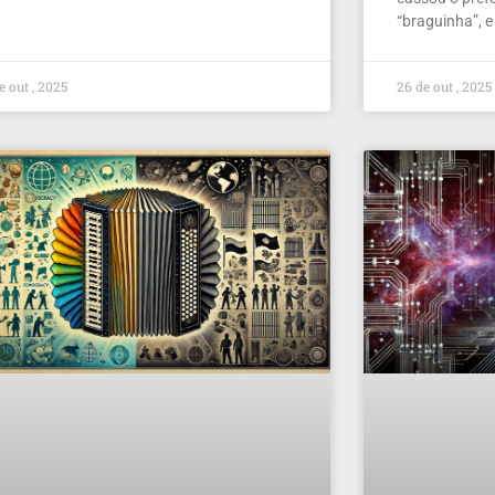
“braguinha”, e
e out , 2025
26 de out , 2025