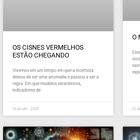
O
OS CISNES VERMELHOS
Este
ESTÃO CHEGANDO
soc
san
Vivemos em um tempo em que a incerteza
exp
deixou de ser uma anomalia e passou a ser a
regra. Em que modelos estatísticos,
indicadores de
13 de abr , 2025
21 d