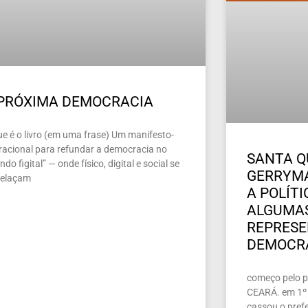
 PRÓXIMA DEMOCRACIA
ue é o livro (em uma frase) Um manifesto-
racional para refundar a democracia no
SANTA Q
do figital” — onde físico, digital e social se
GERRYMA
relaçam
A POLÍT
ALGUMAS
REPRES
DEMOCR
começo pelo pe
CEARÁ. em 1º 
cassou o prefe