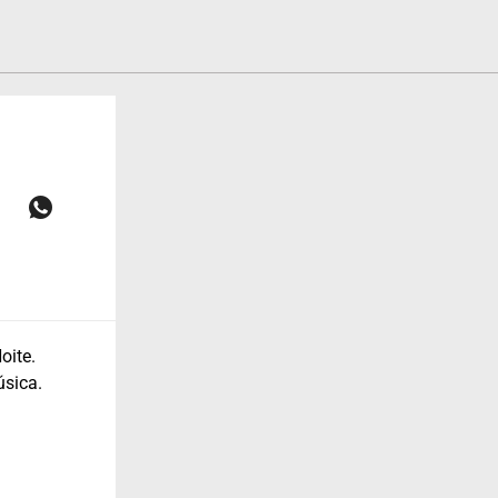
oite.
sica.