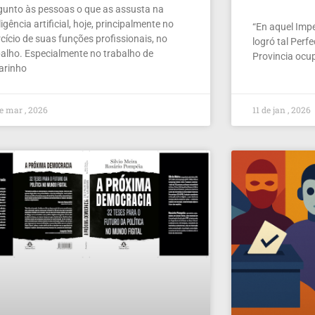
gunto às pessoas o que as assusta na
ligência artificial, hoje, principalmente no
“En aquel Imper
cício de suas funções profissionais, no
logró tal Perf
balho. Especialmente no trabalho de
Provincia ocu
larinho
e mar , 2026
11 de jan , 2026