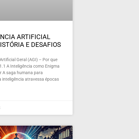
NCIA ARTIFICIAL
ISTÓRIA E DESAFIOS
 Artificial Geral (AGI) – Por que
 1.1 A Inteligência como Enigma
nar A saga humana para
 inteligência atravessa épocas
5