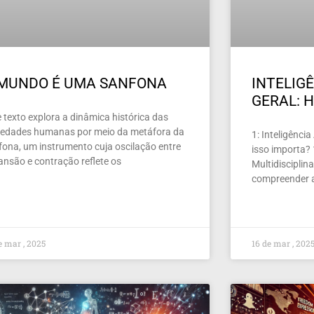
 MUNDO É UMA SANFONA
INTELIGÊ
GERAL: H
 texto explora a dinâmica histórica das
iedades humanas por meio da metáfora da
1: Inteligência
fona, um instrumento cuja oscilação entre
isso importa?
ansão e contração reflete os
Multidiscipli
compreender a
e mar , 2025
16 de mar , 202