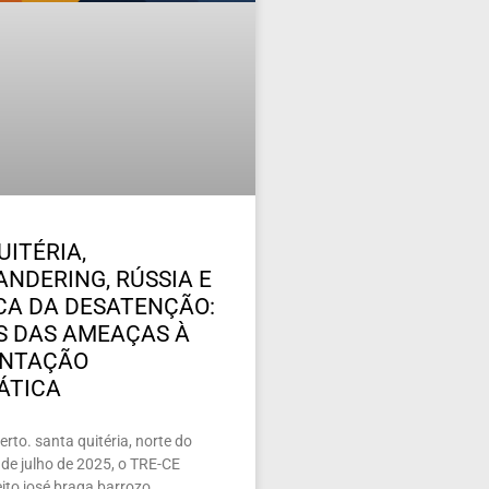
UITÉRIA,
NDERING, RÚSSIA E
ICA DA DESATENÇÃO:
 DAS AMEAÇAS À
ENTAÇÃO
ÁTICA
rto. santa quitéria, norte do
de julho de 2025, o TRE-CE
ito josé braga barrozo,