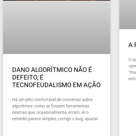
A
O q
ope
DANO ALGORÍTMICO NÃO É
“mun
DEFEITO, É
ent
TECNOFEUDALISMO EM AÇÃO
Há um jeito confortável de conversar sobre
algoritmos: como se fossem ferramentas
neutras que, ocasionalmente, erram. Aí o
remédio parece simples, corrigir o bug, ajustar