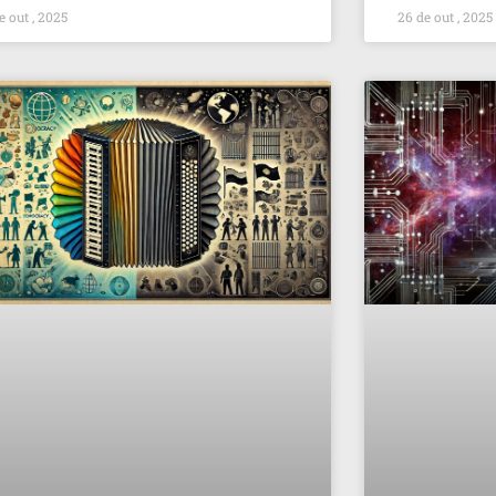
e out , 2025
26 de out , 2025