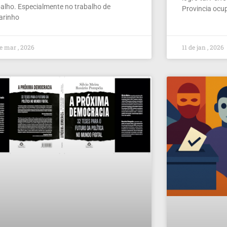
balho. Especialmente no trabalho de
Provincia ocu
larinho
e mar , 2026
11 de jan , 2026