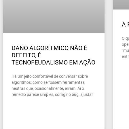
A
O q
ope
DANO ALGORÍTMICO NÃO É
“mun
DEFEITO, É
ent
TECNOFEUDALISMO EM AÇÃO
Há um jeito confortável de conversar sobre
algoritmos: como se fossem ferramentas
neutras que, ocasionalmente, erram. Aí o
remédio parece simples, corrigir o bug, ajustar