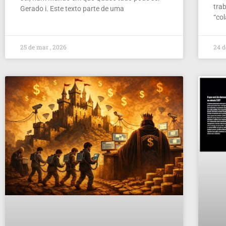
tra
Gerado i. Este texto parte de uma
“co
25 de mar , 2026
24 d