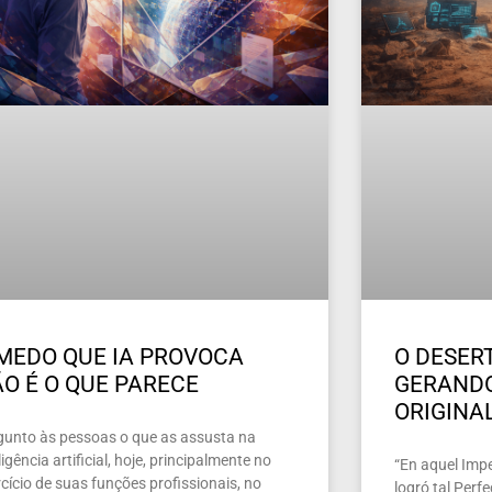
MEDO QUE IA PROVOCA
O DESERT
O É O QUE PARECE
GERAND
ORIGINA
gunto às pessoas o que as assusta na
ligência artificial, hoje, principalmente no
“En aquel Imper
cício de suas funções profissionais, no
logró tal Perf