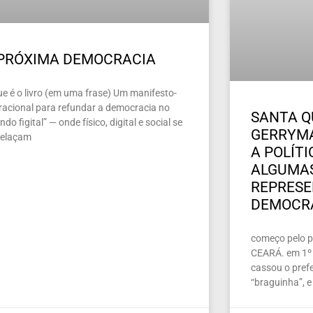
 PRÓXIMA DEMOCRACIA
ue é o livro (em uma frase) Um manifesto-
racional para refundar a democracia no
SANTA Q
do figital” — onde físico, digital e social se
GERRYMA
relaçam
A POLÍT
ALGUMAS
REPRES
DEMOCR
começo pelo pe
CEARÁ. em 1º 
cassou o prefe
“braguinha”, e