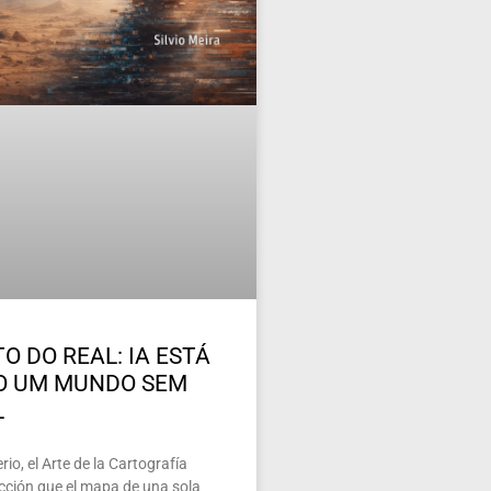
O DO REAL: IA ESTÁ
O UM MUNDO SEM
L
io, el Arte de la Cartografía
ección que el mapa de una sola