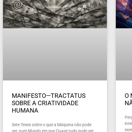
MANIFESTO—TRACTATUS
O 
SOBRE A CRIATIVIDADE
NÃ
HUMANA
Per
inte
Sete Teses sobre o que a Máquina não pode
exer
ser, num Mundo em que Quase tudo pode ser