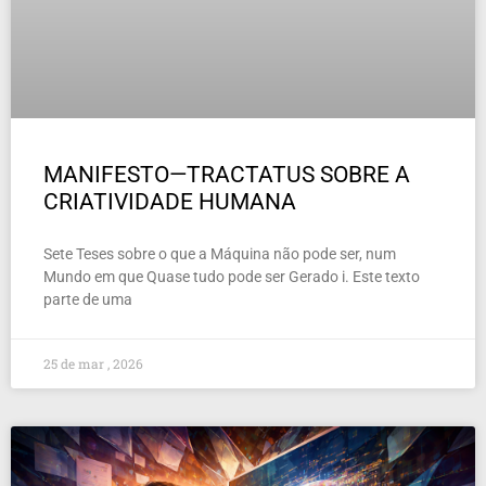
MANIFESTO—TRACTATUS SOBRE A
CRIATIVIDADE HUMANA
Sete Teses sobre o que a Máquina não pode ser, num
Mundo em que Quase tudo pode ser Gerado i. Este texto
parte de uma
25 de mar , 2026