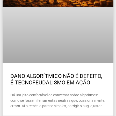
DANO ALGORÍTMICO NÃO É DEFEITO,
É TECNOFEUDALISMO EM AÇÃO
Há um jeito confortável de conversar sobre algoritmos:
como se fossem ferramentas neutras que, ocasionalmente,
erram. Aí o remédio parece simples, corrigir o bug, ajustar