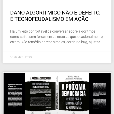
DANO ALGORÍTMICO NÃO É DEFEITO,
É TECNOFEUDALISMO EM AÇÃO
Há um jeito confortável de conversar sobre algoritmos:
como se fossem ferramentas neutras que, ocasionalmente,
erram. Aí o remédio parece simples, corrigir o bug, ajustar
16 de dez , 2025