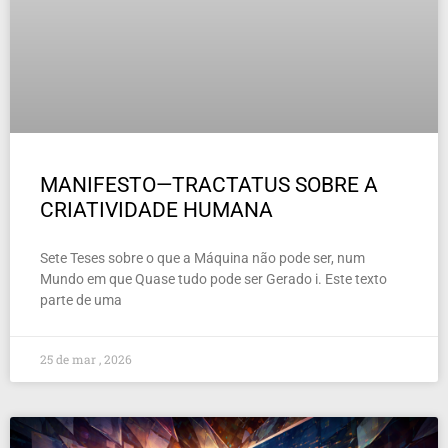
MANIFESTO—TRACTATUS SOBRE A
CRIATIVIDADE HUMANA
Sete Teses sobre o que a Máquina não pode ser, num
Mundo em que Quase tudo pode ser Gerado i. Este texto
parte de uma
25 de mar , 2026