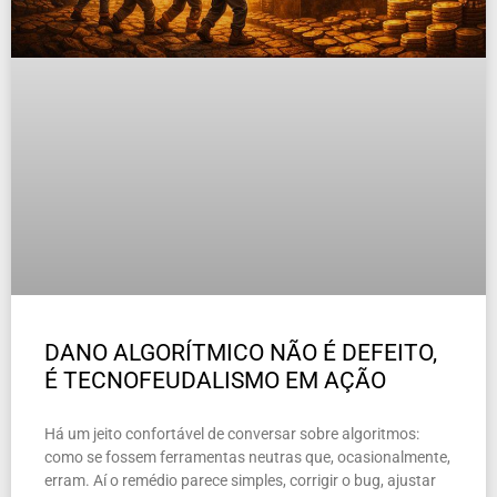
DANO ALGORÍTMICO NÃO É DEFEITO,
É TECNOFEUDALISMO EM AÇÃO
Há um jeito confortável de conversar sobre algoritmos:
como se fossem ferramentas neutras que, ocasionalmente,
erram. Aí o remédio parece simples, corrigir o bug, ajustar