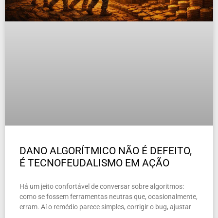
DANO ALGORÍTMICO NÃO É DEFEITO,
É TECNOFEUDALISMO EM AÇÃO
Há um jeito confortável de conversar sobre algoritmos:
como se fossem ferramentas neutras que, ocasionalmente,
erram. Aí o remédio parece simples, corrigir o bug, ajustar