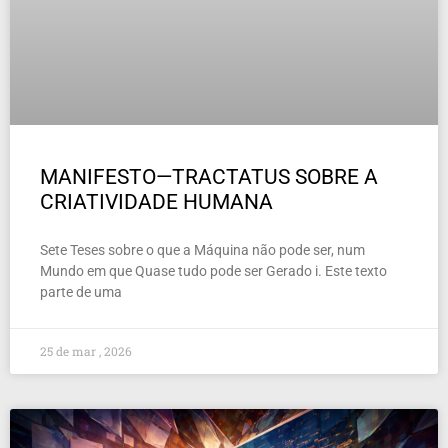
MANIFESTO—TRACTATUS SOBRE A
CRIATIVIDADE HUMANA
Sete Teses sobre o que a Máquina não pode ser, num
Mundo em que Quase tudo pode ser Gerado i. Este texto
parte de uma
25 de mar , 2026