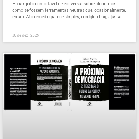
Há um jeito confortável de conversar sobre algoritmos:
como se fossem ferramentas neutras que, ocasionalmente,
erram. Aí o remédio parece simples, corrigir o bug, ajustar
16 de dez , 2025