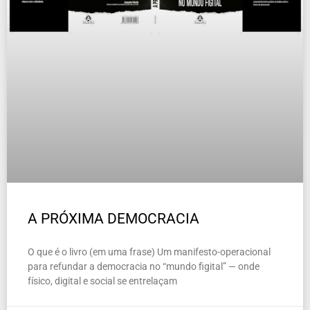
A PRÓXIMA DEMOCRACIA
O que é o livro (em uma frase) Um manifesto-operacional
para refundar a democracia no “mundo figital” — onde
físico, digital e social se entrelaçam