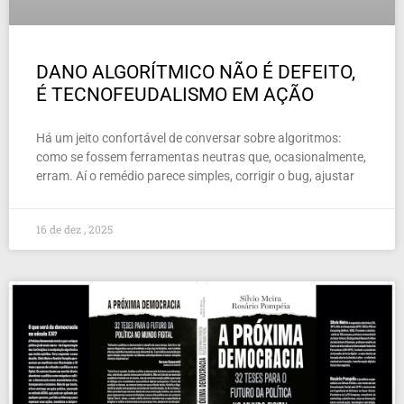
DANO ALGORÍTMICO NÃO É DEFEITO,
É TECNOFEUDALISMO EM AÇÃO
Há um jeito confortável de conversar sobre algoritmos:
como se fossem ferramentas neutras que, ocasionalmente,
erram. Aí o remédio parece simples, corrigir o bug, ajustar
16 de dez , 2025