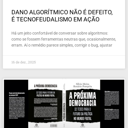
DANO ALGORÍTMICO NÃO É DEFEITO,
É TECNOFEUDALISMO EM AÇÃO
Há um jeito confortável de conversar sobre algoritmos:
como se fossem ferramentas neutras que, ocasionalmente,
erram. Aí o remédio parece simples, corrigir o bug, ajustar
16 de dez , 2025