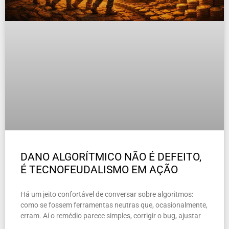
DANO ALGORÍTMICO NÃO É DEFEITO,
É TECNOFEUDALISMO EM AÇÃO
Há um jeito confortável de conversar sobre algoritmos:
como se fossem ferramentas neutras que, ocasionalmente,
erram. Aí o remédio parece simples, corrigir o bug, ajustar