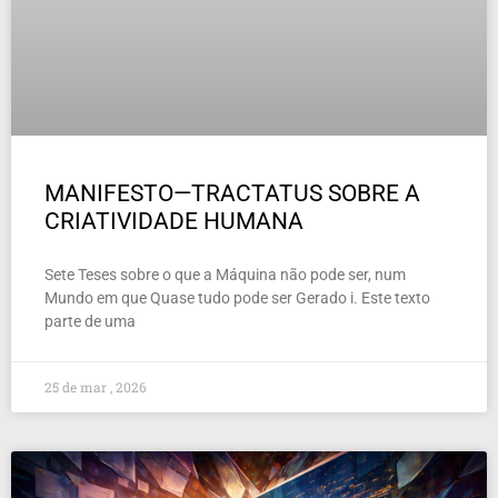
MANIFESTO—TRACTATUS SOBRE A
CRIATIVIDADE HUMANA
Sete Teses sobre o que a Máquina não pode ser, num
Mundo em que Quase tudo pode ser Gerado i. Este texto
parte de uma
25 de mar , 2026