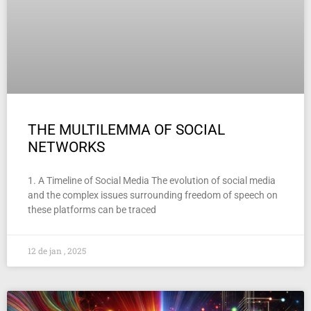
THE MULTILEMMA OF SOCIAL
NETWORKS
1. A Timeline of Social Media The evolution of social media
and the complex issues surrounding freedom of speech on
these platforms can be traced
12 de jan , 2025