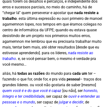
quais forem os desafios e percalços, e independente dos
erros e sucessos parciais, no meio do caminho, há de
“chegar lá” quem perseverar e apostar que
nada resiste a
trabalho
. esta última expressão eu ouvi primeiro de manoel
agamemnon lopes, nos tempos em que éramos colegas no
centro de informática da UFPE; quando eu estava quase
desistindo de um projeto nos primeiros muitos erros,
agamemnon me lembrou que eu precisaria trabalhar muito
mais, tentar bem mais, até obter resultados [desde que eu
estivesse aprendendo]. para os líderes,
nada resiste ao
trabalho
. e, se você pensar bem, o mesmo é verdade pra
você mesmo…
aliás, há
todas as razões
do mundo para
cada um
ter –
fazendo o que for, onde for, e pra vida
pessoal
– traços dos
grandes líderes. ou você não gostaria de saber [mesmo]
quem você é e do que você é capaz
[ou não], ser
honesto,
íntegro e ter credibilidade
, ser capaz de
ouvir e entender as
pessoas e o mundo
, ser capaz de
julgar e decidir
, de