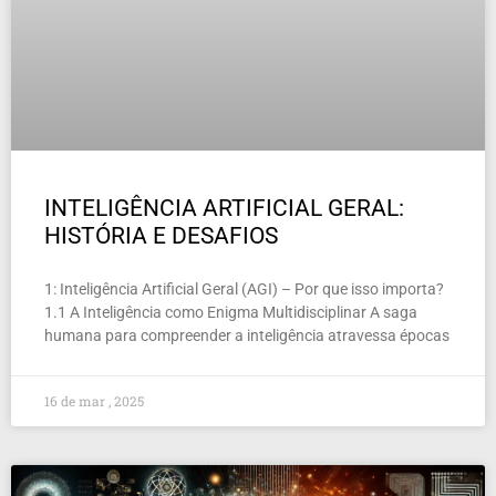
INTELIGÊNCIA ARTIFICIAL GERAL:
HISTÓRIA E DESAFIOS
1: Inteligência Artificial Geral (AGI) – Por que isso importa?
1.1 A Inteligência como Enigma Multidisciplinar A saga
humana para compreender a inteligência atravessa épocas
16 de mar , 2025