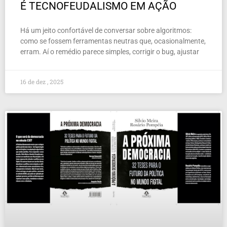
É TECNOFEUDALISMO EM AÇÃO
Há um jeito confortável de conversar sobre algoritmos:
como se fossem ferramentas neutras que, ocasionalmente,
erram. Aí o remédio parece simples, corrigir o bug, ajustar
16 de dez , 2025