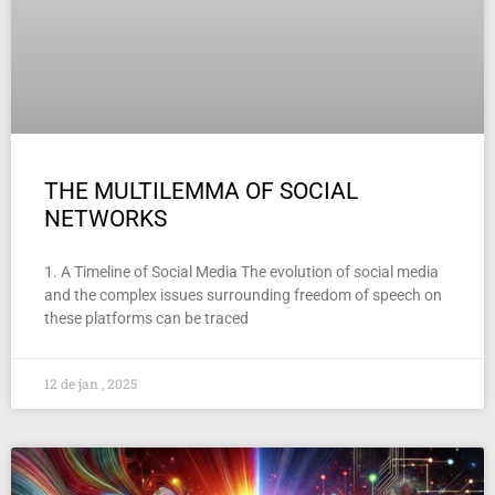
THE MULTILEMMA OF SOCIAL
NETWORKS
1. A Timeline of Social Media The evolution of social media
and the complex issues surrounding freedom of speech on
these platforms can be traced
12 de jan , 2025