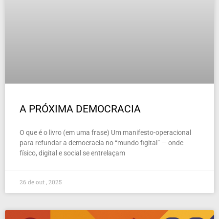
A PRÓXIMA DEMOCRACIA
O que é o livro (em uma frase) Um manifesto-operacional
para refundar a democracia no “mundo figital” — onde
físico, digital e social se entrelaçam
26 de out , 2025