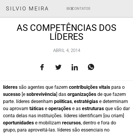
SILVIO MEIRA
BIO
CONTATOS
AS COMPETÊNCIAS DOS
LÍDERES
ABRIL 4, 2014
líderes
são agentes que fazem
contribuições vitais
para o
sucesso
[e
sobrevivência
] das
organizações
de que fazem
parte. líderes desenham
políticas
,
estratégias
e determinam
ou aprovam
táticas
e
operações
e as
estruturas
que vão dar
conta delas nas instituições. líderes identificam [ou criam]
oportunidades
e mobilizam
recursos
, dentro e fora do
grupo, para aproveitá-las. líderes são essenciais no