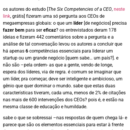
os autores do estudo [
The Six Competencies of a CEO
,
neste
link
, grátis] fizeram uma só pergunta aos CEOs de
megaempresas globais: o que um
líder
[de negócios] precisa
fazer bem
para ser
eficaz
? os entrevistados deram 178
ideias e fizeram 442 comentários sobre a pergunta e a
análise de tal conversação levou os autores a concluir que
há apenas
6
competências essenciais para liderar um
startup ou um grande negócio [quem sabe… um país?]. e
não são –pela ordem- as que a gente, vendo de longe,
espera dos líderes, via de regra. é comum se imaginar que
um líder, pra começar, deve ser inteligente e ambicioso, um
gênio que quer dominar o mundo. sabe que estas duas
características tiveram, cada uma, menos de 2% de citações
nas mais de 600 intervenções dos CEOs? pois é, e estão na
mesma classe de educação e humildade.
sabe o que se sobressai –nas respostas de quem chega lá- e
parece que são os elementos essenciais para estar à frente