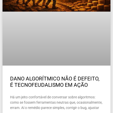
DANO ALGORÍTMICO NÃO É DEFEITO,
É TECNOFEUDALISMO EM AÇÃO
Há um jeito confortável de conversar sobre algoritmos:
como se fossem ferramentas neutras que, ocasionalmente,
erram. Aí o remédio parece simples, corrigir o bug, ajustar