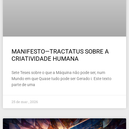
MANIFESTO—TRACTATUS SOBRE A
CRIATIVIDADE HUMANA
Sete Teses sobre o que a Máquina não pode ser, num
Mundo em que Quase tudo pode ser Gerado i. Este texto
parte de uma
25 de mar , 2026