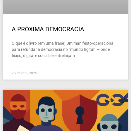
A PRÓXIMA DEMOCRACIA
O que é o livro (em uma frase) Um manifesto-operacional
para refundar a democracia no “mundo figital” — onde
físico, digital e social se entrelaçam
26 de out , 2025