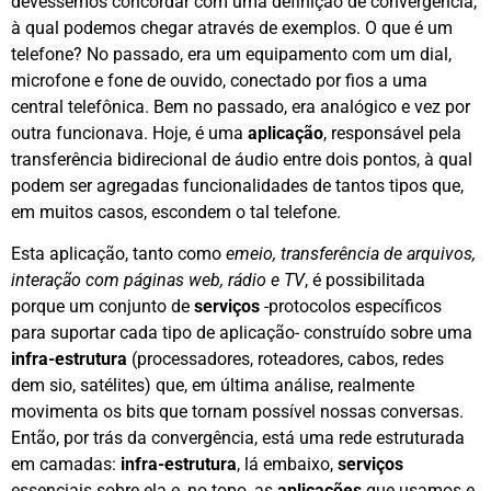
devêssemos concordar com uma definição de convergência,
à qual podemos chegar através de exemplos. O que é um
telefone? No passado, era um equipamento com um dial,
microfone e fone de ouvido, conectado por fios a uma
central telefônica. Bem no passado, era analógico e vez por
outra funcionava. Hoje, é uma
aplicação
, responsável pela
transferência bidirecional de áudio entre dois pontos, à qual
podem ser agregadas funcionalidades de tantos tipos que,
em muitos casos, escondem o tal telefone.
Esta aplicação, tanto como
emeio, transferência de arquivos,
interação com páginas web, rádio e TV
, é possibilitada
porque um conjunto de
serviços
-protocolos específicos
para suportar cada tipo de aplicação- construído sobre uma
infra-estrutura
(processadores, roteadores, cabos, redes
dem sio, satélites) que, em última análise, realmente
movimenta os bits que tornam possível nossas conversas.
Então, por trás da convergência, está uma rede estruturada
em camadas:
infra-estrutura
, lá embaixo,
serviços
essenciais sobre ela e, no topo, as
aplicações
que usamos e