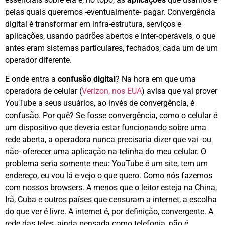
pelas quais queremos -eventualmente- pagar. Convergência
digital é transformar em infra-estrutura, serviços e
aplicações, usando padrões abertos e inter-operáveis, o que
antes eram sistemas particulares, fechados, cada um de um
operador diferente.
E onde entra a
confusão digital
? Na hora em que uma
operadora de celular (
Verizon, nos EUA
) avisa que vai prover
YouTube a seus usuários, ao invés de convergência, é
confusão. Por quê? Se fosse convergência, como o celular é
um dispositivo que deveria estar funcionando sobre uma
rede aberta, a operadora nunca precisaria dizer que vai -ou
não- oferecer uma aplicação na telinha do meu celular. O
problema seria somente meu: YouTube é um site, tem um
endereço, eu vou lá e vejo o que quero. Como nós fazemos
com nossos browsers. A menos que o leitor esteja na China,
Irã, Cuba e outros países que censuram a internet, a escolha
do que ver é livre. A internet é, por definição, convergente. A
rede das teles, ainda pensada como telefonia, não é.