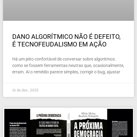
DANO ALGORÍTMICO NÃO É DEFEITO,
É TECNOFEUDALISMO EM AÇÃO
Há um jeito confortável de conversar sobre algoritmos:
como se fossem ferramentas neutras que, ocasionalmente,
erram. Aí o remédio parece simples, corrigir o bug, ajustar
16 de dez , 2025