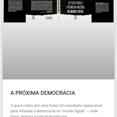
A PRÓXIMA DEMOCRACIA
O que é o livro (em uma frase) Um manifesto-operacional
para refundar a democracia no “mundo figital” — onde
físico, digital e social se entrelaçam