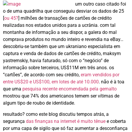
um outro caso citado foi
o de uma quadrilha que conseguiu desviar os dados de 25
[
ou 45?
] milhões de transações de cartões de crédito
realizadas nos estados unidos para a ucrânia. com tal
montanha de informação a seu dispor, a galera do mal
comprava produtos no mundo inteiro e revendia na eBay…
descobriu-se também que um ukraniano especialista em
captura e venda de dados de cartões de crédito, maksym
yastremskiy, havia faturado, só com o “negócio” de
informação sobre terceiros, US$11M em três anos. os
“cartões”, de acordo com seu crédito,
eram vendidos por
entre US$20 e US$100, em lotes de até 10.000
. não é à toa
que uma
pesquisa recente encomendada pela gemalto
mostrou que 74% dos americanos temem ser vítimas de
algum tipo de roubo de identidade.
resultado? como este blog discutiu tempos atrás, a
segurança
das finanças na internet é muito tênue
e coberta
por uma capa de sigilo que só faz aumentar a desconfiança