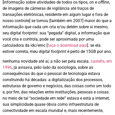
[informação sobre atividades de todos os tipos,
on
e
offline
,
de imagens de câmeras de vigilância até traços de
transações eletrônicas, residente em algum lugar e fora de
nosso controle] se tornou [também em 2007] maior do que a
informação que cada um cria e/ou detém sobre si mesmo,
seu
digital footprint
. sua “pegada” digital, a informação que
você cria e controla, pode ser aproximada por uma
calculadora da idc/emc [
faça o download aqui
]. se ela
estiver correta, meu
digital
footprint
é perto de 15GB por ano.
nenhuma novidade até aí, a não ser pela escala.
castells, em
1996
, já avisava, pelo lado da sociologia, sobre as
consequências do que o pessoal de tecnologia estava
construindo há décadas: a digitalização dos processos,
estruturas de governo e negócios, das coisas como um todo
e, por fim, das relações entre instituições, pessoas e coisas.
no meio de tal “sociedade em rede” estava e está a internet,
sua simplicidade quase óbvia como infraestrutura de
conectividade em escala mundial e, mais recentemente,