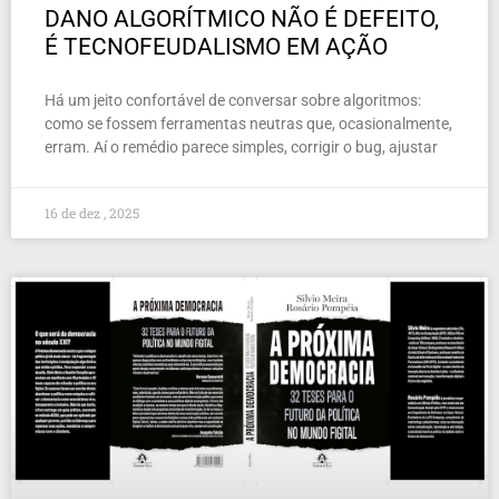
DANO ALGORÍTMICO NÃO É DEFEITO,
É TECNOFEUDALISMO EM AÇÃO
Há um jeito confortável de conversar sobre algoritmos:
como se fossem ferramentas neutras que, ocasionalmente,
erram. Aí o remédio parece simples, corrigir o bug, ajustar
16 de dez , 2025