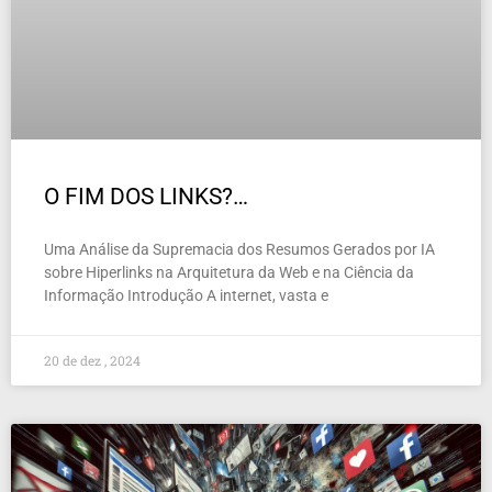
O FIM DOS LINKS?…
Uma Análise da Supremacia dos Resumos Gerados por IA
sobre Hiperlinks na Arquitetura da Web e na Ciência da
Informação Introdução A internet, vasta e
20 de dez , 2024