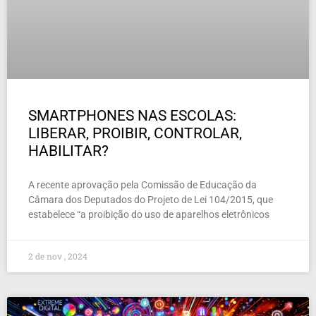
SMARTPHONES NAS ESCOLAS:
LIBERAR, PROIBIR, CONTROLAR,
HABILITAR?
A recente aprovação pela Comissão de Educação da
Câmara dos Deputados do Projeto de Lei 104/2015, que
estabelece “a proibição do uso de aparelhos eletrônicos
2 de nov , 2024