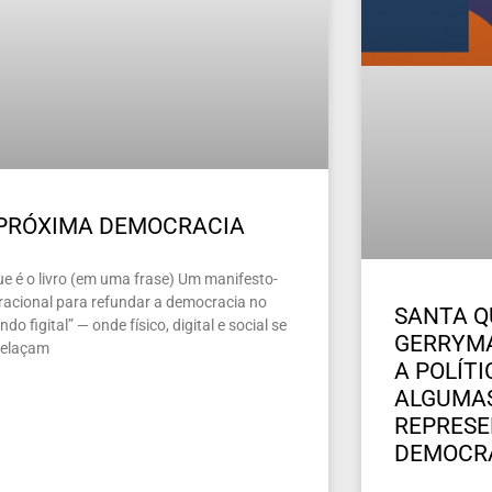
 PRÓXIMA DEMOCRACIA
ue é o livro (em uma frase) Um manifesto-
racional para refundar a democracia no
SANTA Q
do figital” — onde físico, digital e social se
GERRYMA
relaçam
A POLÍT
ALGUMAS
REPRES
DEMOCR