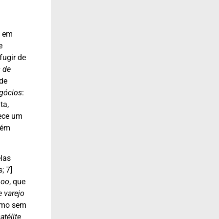
: em
e
fugir de
s de
ede
gócios
:
ta,
rece um
uém
las
; 7]
hoo
, que
e varejo
esmo sem
atélite