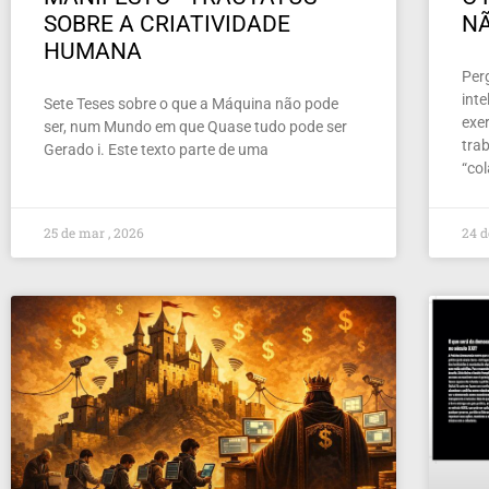
SOBRE A CRIATIVIDADE
NÃ
HUMANA
Per
inte
Sete Teses sobre o que a Máquina não pode
exer
ser, num Mundo em que Quase tudo pode ser
tra
Gerado i. Este texto parte de uma
“co
25 de mar , 2026
24 d