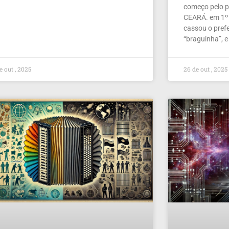
começo pelo pe
CEARÁ. em 1º 
cassou o prefe
“braguinha”, e
e out , 2025
26 de out , 2025