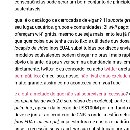
consequências pode gerar um bom conjunto de princípios 
sustentáveis.
qual é o decálogo de derrocadas de elgan? 1]
suporte gr
seu lugar, usuários, grupos e comunidades; 2]
wi-fi pago
ofereçam wi-fi grátis, mesmo que seja mais lento [eu já fi
qualquer coisa que tenha custo fixo e utilidade duvidosa
locação de vídeo
[nos EUA], substituídas por discos envia
[modelos equivalentes podem chegar no brasil mais rápi
óbvio ululante. dá pra viver sem na abundância mas, em t
diretamente, twitter. e eu concordo. eu acho
twitter
arreta
bem público
: é meu, seu, nosso,
não-rival e não-excluden
muito grande, assim como aconteceu com youTube.
e a outra metade do que não vai sobreviver à recessão
? 
companhias de web 2.0 sem plano de negócios
]: parte 
palm inc
., apesar da injeção de US$100M por um fundo 
deve se juntar ao cemitério de CNPJs onde já estão netsc
[nos EUA e na europa],
cuja estrutura de custos e padr
crise. a recessão só vai acelerar sua substituição por varej