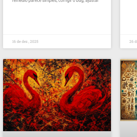
remédio parece simples, corrigir o bug, ajustar
16 de dez , 2025
26 d