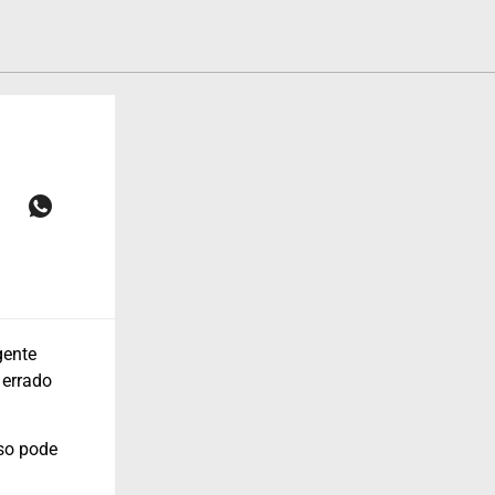
gente
 errado
sso pode