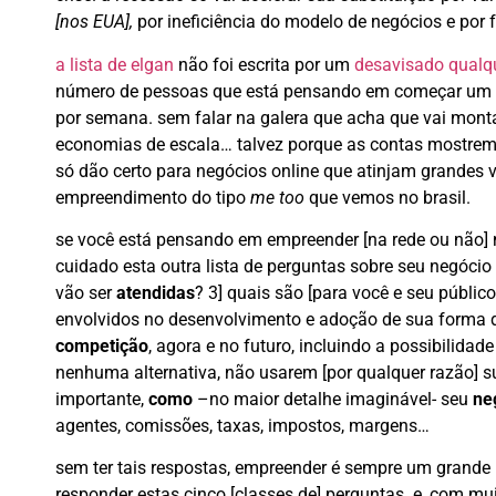
[nos EUA],
por ineficiência do modelo de negócios e por 
a lista de elgan
não foi escrita por um
desavisado
qualq
número de pessoas que está pensando em começar um n
por semana. sem falar na galera que acha que vai mont
economias de escala… talvez porque as contas mostre
só dão certo para negócios online que atinjam grandes 
empreendimento do tipo
me too
que vemos no brasil.
se você está pensando em empreender [na rede ou não] 
cuidado esta outra lista de perguntas sobre seu negócio 
vão ser
atendidas
? 3] quais são [para você e seu público,
envolvidos no desenvolvimento e adoção de sua forma d
competição
, agora e no futuro, incluindo a possibili
nenhuma alternativa, não usarem [por qualquer razão] 
importante,
como
–no maior detalhe imaginável- seu
ne
agentes, comissões, taxas, impostos, margens…
sem ter tais respostas, empreender é sempre um grande 
responder estas cinco [classes de] perguntas. e, com mu