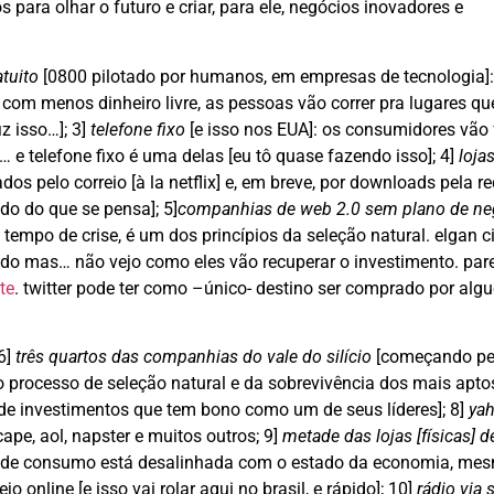
para olhar o futuro e criar, para ele, negócios inovadores e
atuito
[0800 pilotado por humanos, em empresas de tecnologia]
: com menos dinheiro livre, as pessoas vão correr pra lugares qu
z isso…]; 3]
telefone fixo
[e isso nos EUA]: os consumidores vão 
… e telefone fixo é uma delas [eu tô quase fazendo isso]; 4]
loja
dos pelo correio [à la netflix] e, em breve, por downloads pela r
do do que se pensa]; 5]
companhias de web 2.0 sem plano de ne
empo de crise, é um dos princípios da seleção natural. elgan ci
do mas… não vejo como eles vão recuperar o investimento. pa
te
. twitter pode ter como –único- destino ser comprado por alg
6]
três quartos das companhias do vale do silício
[começando pe
do processo de seleção natural e da sobrevivência dos mais aptos
de investimentos que tem bono como um de seus líderes]; 8]
ya
ape, aol, napster e muitos outros; 9]
metade das lojas [físicas] d
ão de consumo está desalinhada com o estado da economia, m
o online [e isso vai rolar aqui no brasil, e rápido]; 10]
rádio via s