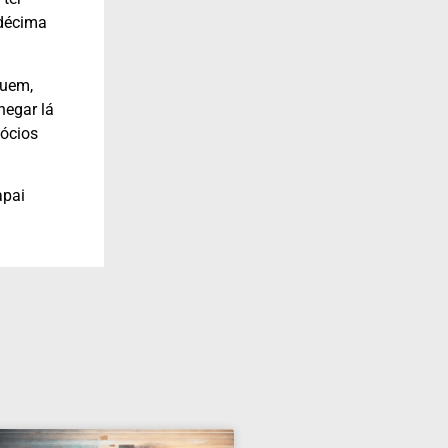
ndécima
quem,
hegar lá
gócios
apai