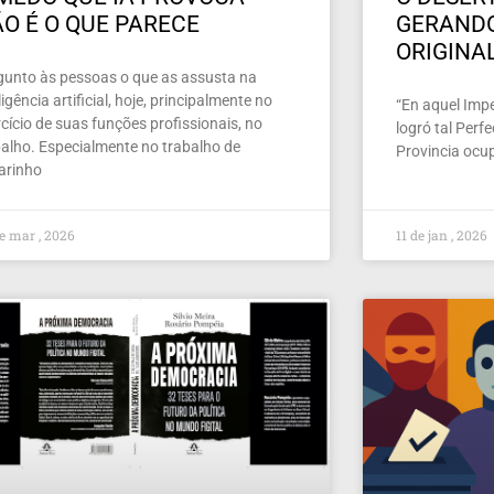
O É O QUE PARECE
GERAND
ORIGINA
gunto às pessoas o que as assusta na
ligência artificial, hoje, principalmente no
“En aquel Imper
cício de suas funções profissionais, no
logró tal Perf
balho. Especialmente no trabalho de
Provincia ocu
larinho
e mar , 2026
11 de jan , 2026