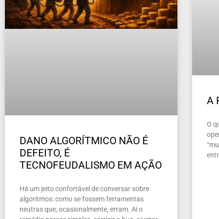
A
O q
ope
DANO ALGORÍTMICO NÃO É
“mun
DEFEITO, É
ent
TECNOFEUDALISMO EM AÇÃO
Há um jeito confortável de conversar sobre
algoritmos: como se fossem ferramentas
neutras que, ocasionalmente, erram. Aí o