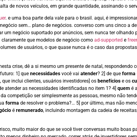
falta de novos veículos, em grande quantidade, assinando o serv
uer
. e uma boa parte dela vale para o brasil. aqui, é impressiona
egócio sem… plano de negócios. converso com uns cinco a de
ar um negócio suportado por anúncios, sem nunca ter olhando 
m claramente que modelos de negócio como
ad-supported
e
fre
volumes de usuários, o que quase nunca é o caso das propostas
nesta crise, dê a si mesmo um presente de natal, respondendo 
futuro: 1] que
necessidades
você vai
atender
? 2] de que
forma
 que inclui clientes, usuários investidores] os
benefícios
e os
cu
e atender as necessidades identificadas no item 1? 4]
quem
é 
dade da competição ser simplesmente as pessoas, mesmo não tend
sua
forma
de resolver o problema?… 5] por último, mas não men
gócio
é
remunerado
, incluindo montagem da cadeia de receitas
risco, muito maior do que se você tiver conversas muito boas p
ito menos dinheiro no mercado, correr atrás de investidores sem