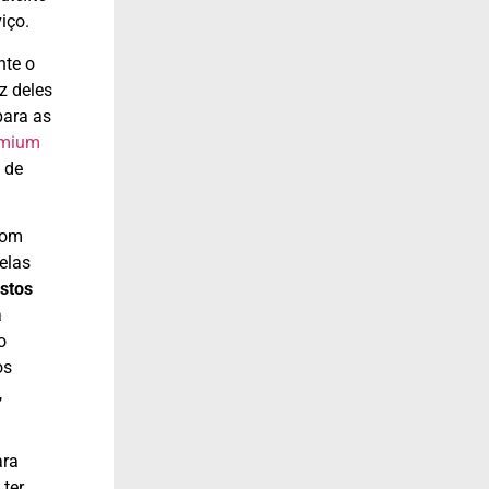
iço.
nte o
z deles
para as
emium
 de
com
elas
stos
a
o
os
,
ara
 ter