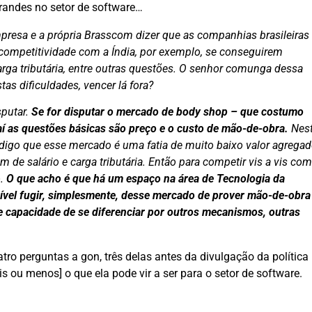
randes no setor de software…
resa e a própria Brasscom dizer que as companhias brasileiras
 competitividade com a Índia, por exemplo, se conseguirem
rga tributária, entre outras questões. O senhor comunga dessa
s dificuldades, vencer lá fora?
putar.
Se for disputar o mercado de body shop – que costumo
aí as questões básicas são preço e o custo de mão-de-obra.
Nes
 digo que esse mercado é uma fatia de muito baixo valor agrega
e salário e carga tributária. Então para competir vis a vis com
o.
O que acho é que há um espaço na área de Tecnologia da
ível fugir, simplesmente, desse mercado de prover mão-de-obra
e capacidade de se diferenciar por outros mecanismos, outras
uatro perguntas a gon, três delas antes da divulgação da política
s ou menos] o que ela pode vir a ser para o setor de software.