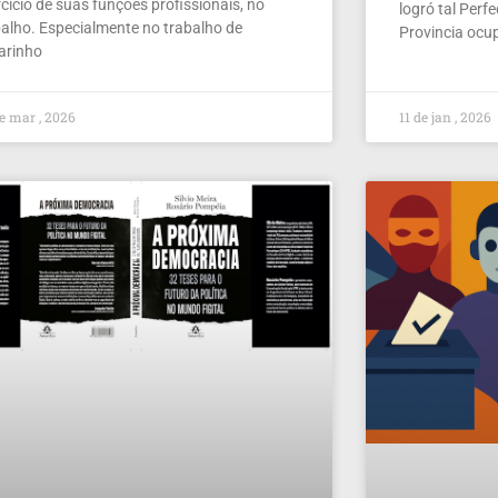
cício de suas funções profissionais, no
logró tal Perf
balho. Especialmente no trabalho de
Provincia ocu
larinho
e mar , 2026
11 de jan , 2026