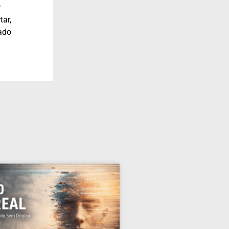
r
ar,
ado