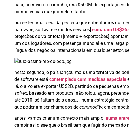
haja, no meio do caminho, uns $500M de exportações de
competências que prometem tanto.
pra se ter uma idéia da pedreira que enfrentamos no mer
hardware, software e muitos serviços]
somaram US$36.
projeções do valor total [interno + exportações] apont
um dos jogadores, com presença mundial e uma larga pe
língua dos negócios internacionais em qualquer setor, s
nesta segunda, o país lançou mais uma tentativa de polít
de software está
contemplado com medidas especiais
e
lá, o alvo era exportar US$2B, partindo de pequenas em
softex, baseado em produtos. não rolou. agora, pretend
até 2010 [só faltam dois anos…], numa estratégia centr
que poderiam ser chamados de
commodity,
em competiç
antes, vamos criar um contexto mais amplo.
numa entre
campinas] disse que o brasil tem que fugir do mercado