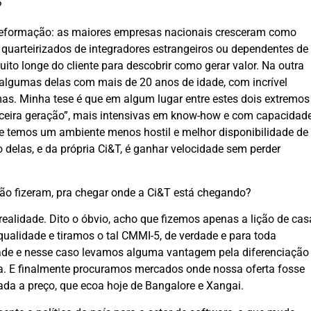
?
 deformação: as maiores empresas nacionais cresceram como
quarteirizados de integradores estrangeiros ou dependentes de
to longe do cliente para descobrir como gerar valor. Na outra
algumas delas com mais de 20 anos de idade, com incrível
s. Minha tese é que em algum lugar entre estes dois extremos
rceira geração”, mais intensivas em know-how e com capacidad
te temos um ambiente menos hostil e melhor disponibilidade de
 delas, e da própria Ci&T, é ganhar velocidade sem perder
não fizeram, pra chegar onde a Ci&T está chegando?
ealidade. Dito o óbvio, acho que fizemos apenas a lição de cas
qualidade e tiramos o tal CMMI-5, de verdade e para toda
de e nesse caso levamos alguma vantagem pela diferenciação
a. E finalmente procuramos mercados onde nossa oferta fosse
ada a preço, que ecoa hoje de Bangalore e Xangai.