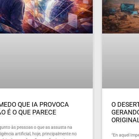
MEDO QUE IA PROVOCA
O DESERT
O É O QUE PARECE
GERAND
ORIGINA
gunto às pessoas o que as assusta na
ligência artificial, hoje, principalmente no
“En aquel Imper