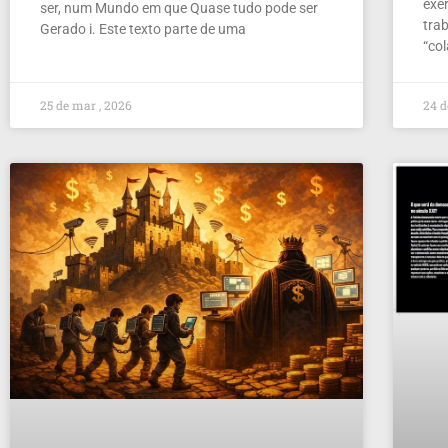
exer
ser, num Mundo em que Quase tudo pode ser
tra
Gerado i. Este texto parte de uma
“co
25 de mar , 2026
24 d