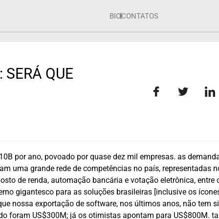
BIO
CONTATOS
 SERÁ QUE
S$10B por ano, povoado por quase dez mil empresas. as demand
ram uma grande rede de competências no país, representadas n
sto de renda, automação bancária e votação eletrônica, entre 
no gigantesco para as soluções brasileiras [inclusive os ícone
que nossa exportação de software, nos últimos anos, não tem s
ado foram US$300M; já os otimistas apontam para US$800M. ta