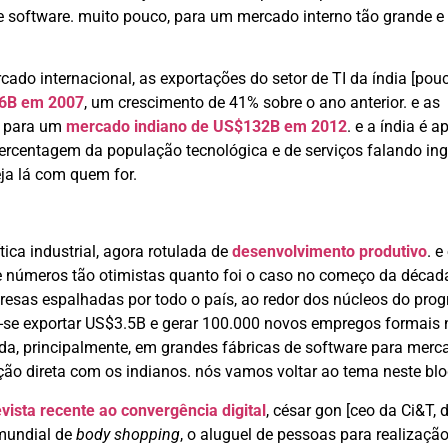
 software. muito pouco, para um mercado interno tão grande e
cado internacional, as exportações do setor de TI da índia [pou
6B em 2007
, um crescimento de 41% sobre o ano anterior. e as
am para um
mercado indiano de US$132B em 2012
. e a índia é 
rcentagem da população tecnológica e de serviços falando ingl
eja lá com quem for.
ica industrial, agora rotulada de
desenvolvimento produtivo
. e
 números tão otimistas quanto foi o caso no começo da década
presas espalhadas por todo o país, ao redor dos núcleos do pro
e-se exportar US$3.5B e gerar 100.000 novos empregos formais 
ada, principalmente, em grandes fábricas de software para merc
ão direta com os indianos. nós vamos voltar ao tema neste blo
vista recente ao convergência digital
, césar gon [ceo da Ci&T, 
 mundial de
body shopping
, o aluguel de pessoas para realizaçã