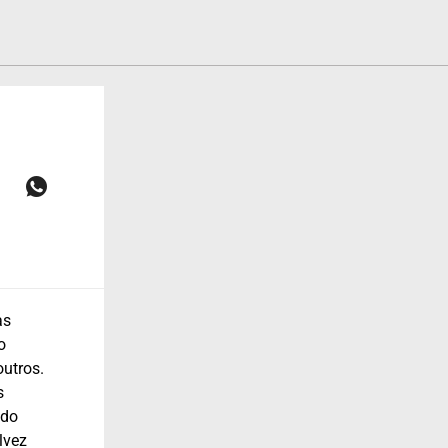
as
o
outros.
s
ido
lvez