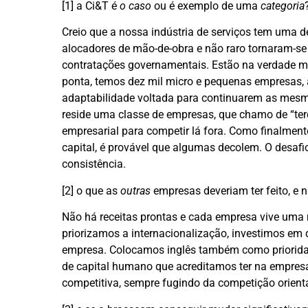
[1] a Ci&T é
o caso
ou é exemplo de uma
categoria
Creio que a nossa indústria de serviços tem uma
alocadores de mão-de-obra e não raro tornaram-se 
contratações governamentais. Estão na verdade mui
ponta, temos dez mil micro e pequenas empresas, 
adaptabilidade voltada para continuarem as mesma
reside uma classe de empresas, que chamo de “te
empresarial para competir lá fora. Como finalmen
capital, é provável que algumas decolem. O desafio
consistência.
[2] o que as
outras
empresas deveriam ter feito, e 
Não há receitas prontas e cada empresa vive uma r
priorizamos a internacionalização, investimos em 
empresa. Colocamos inglês também como priorida
de capital humano que acreditamos ter na empres
competitiva, sempre fugindo da competição orient