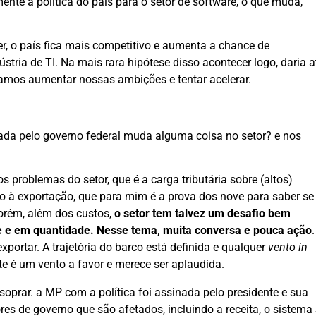
nte a política do país para o setor de software, o que muda,
r, o país fica mais competitivo e aumenta a chance de
tria de TI. Na mais rara hipótese disso acontecer logo, daria a
íamos aumentar nossas ambições e tentar acelerar.
iada pelo governo federal muda alguma coisa no setor? e nos
problemas do setor, que é a carga tributária sobre (altos)
ão à exportação, que para mim é a prova dos nove para saber se
orém, além dos custos,
o setor tem talvez um desafio bem
e e em quantidade. Nesse tema, muita conversa e pouca ação
.
ortar. A trajetória do barco está definida e qualquer
vento in
e é um vento a favor e merece ser aplaudida.
oprar. a MP com a política foi assinada pelo presidente e sua
es de governo que são afetados, incluindo a receita, o sistema 