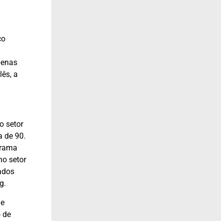
co
apenas
ês, a
 o setor
 de 90.
grama
no setor
ados
g.
de
o de