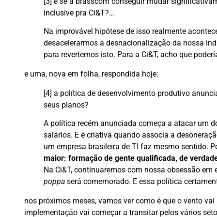
[3]
e se
a brasscom conseguir mudar significativame
inclusive pra Ci&T?…
Na improvável hipótese de isso realmente acontece
desacelerarmos a desnacionalização da nossa indús
para revertemos isto. Para a Ci&T, acho que poder
e uma, nova em folha, respondida hoje:
[4] a política de desenvolvimento produtivo anunc
seus planos?
A política recém anunciada começa a atacar um dos 
salários. E é criativa quando associa a desoneraç
um empresa brasileira de TI faz mesmo sentido. P
maior:
formação de gente qualificada, de verdad
Na Ci&T, continuaremos com nossa obsessão em exp
poppa
será comemorado. E essa política certament
nos próximos meses, vamos ver como é que o vento vai s
implementação vai começar a transitar pelos vários setor