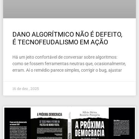
DANO ALGORÍTMICO NÃO É DEFEITO,
É TECNOFEUDALISMO EM AÇÃO
Há um jeito confortável de conversar sobre algoritmos:
como se fossem ferramentas neutras que, ocasionalmente,
erram. Aí o remédio parece simples, corrigir o bug, ajustar
16 de dez , 2025