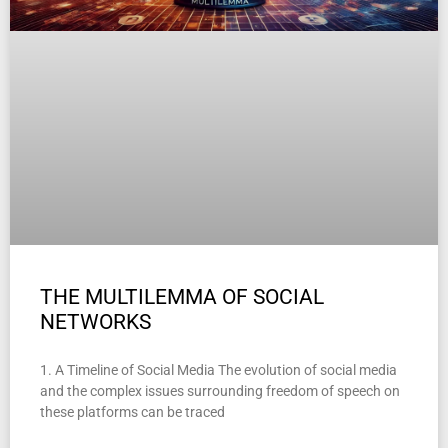
THE MULTILEMMA OF SOCIAL
NETWORKS
1. A Timeline of Social Media The evolution of social media
and the complex issues surrounding freedom of speech on
these platforms can be traced