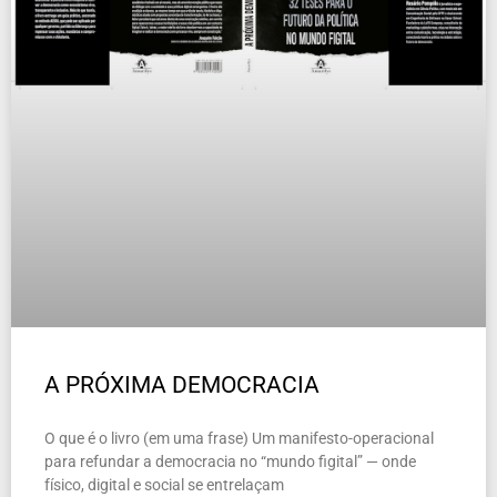
A PRÓXIMA DEMOCRACIA
O que é o livro (em uma frase) Um manifesto-operacional
para refundar a democracia no “mundo figital” — onde
físico, digital e social se entrelaçam