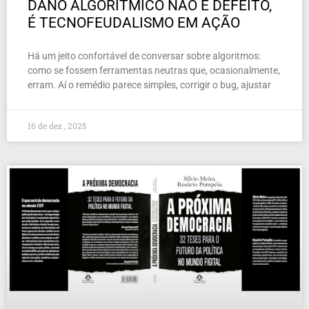
DANO ALGORÍTMICO NÃO É DEFEITO,
É TECNOFEUDALISMO EM AÇÃO
Há um jeito confortável de conversar sobre algoritmos:
como se fossem ferramentas neutras que, ocasionalmente,
erram. Aí o remédio parece simples, corrigir o bug, ajustar
16 de dez , 2025