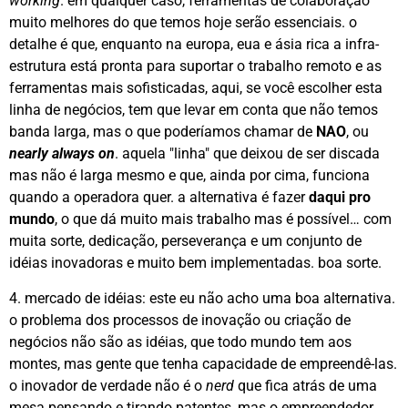
working
. em qualquer caso, ferramentas de colaboração
muito melhores do que temos hoje serão essenciais. o
detalhe é que, enquanto na europa, eua e ásia rica a infra-
estrutura está pronta para suportar o trabalho remoto e as
ferramentas mais sofisticadas, aqui, se você escolher esta
linha de negócios, tem que levar em conta que não temos
banda larga, mas o que poderíamos chamar de
NAO
, ou
nearly always on
. aquela "linha" que deixou de ser discada
mas não é larga mesmo e que, ainda por cima, funciona
quando a operadora quer. a alternativa é fazer
daqui pro
mundo
, o que dá muito mais trabalho mas é possível… com
muita sorte, dedicação, perseverança e um conjunto de
idéias inovadoras e muito bem implementadas. boa sorte.
4. mercado de idéias: este eu não acho uma boa alternativa.
o problema dos processos de inovação ou criação de
negócios não são as idéias, que todo mundo tem aos
montes, mas gente que tenha capacidade de empreendê-las.
o inovador de verdade não é o
nerd
que fica atrás de uma
mesa pensando e tirando patentes, mas o empreendedor