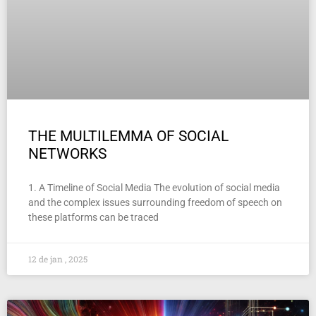
THE MULTILEMMA OF SOCIAL
NETWORKS
1. A Timeline of Social Media The evolution of social media
and the complex issues surrounding freedom of speech on
these platforms can be traced
12 de jan , 2025