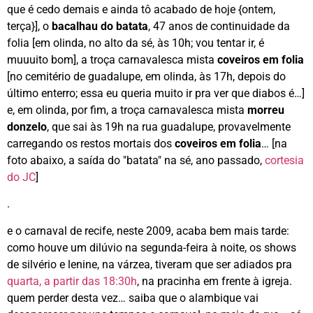
que é cedo demais e ainda tô acabado de hoje {ontem,
terça}], o
bacalhau do batata
, 47 anos de continuidade da
folia [em olinda, no alto da sé, às 10h; vou tentar ir, é
muuuito bom], a troça carnavalesca mista
coveiros em folia
[no cemitério de guadalupe, em olinda, às 17h, depois do
último enterro; essa eu queria muito ir pra ver que diabos é…]
e, em olinda, por fim, a troça carnavalesca mista
morreu
donzelo
, que sai às 19h na rua guadalupe, provavelmente
carregando os restos mortais dos
coveiros em folia
… [na
foto abaixo, a saída do "batata" na sé, ano passado,
cortesia
do JC
]
.
e o carnaval de recife, neste 2009, acaba bem mais tarde:
como houve um dilúvio na segunda-feira à noite, os shows
de silvério e lenine, na várzea, tiveram que ser adiados pra
quarta, a partir das 18:30h
, na pracinha em frente à igreja.
quem perder desta vez… saiba que o alambique vai