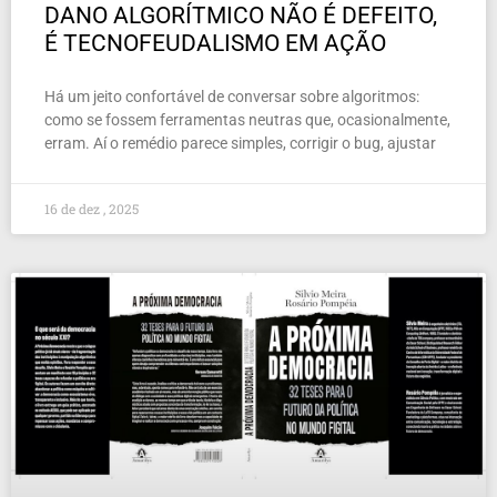
DANO ALGORÍTMICO NÃO É DEFEITO,
É TECNOFEUDALISMO EM AÇÃO
Há um jeito confortável de conversar sobre algoritmos:
como se fossem ferramentas neutras que, ocasionalmente,
erram. Aí o remédio parece simples, corrigir o bug, ajustar
16 de dez , 2025