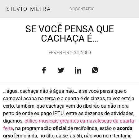
SILVIO MEIRA
BIO
CONTATOS
SE VOCÊ PENSA QUE
CACHAÇA É…
FEVEREIRO 24, 2009
…água, cachaça não é água não… e se você pensa que o
carnaval acaba na terça e a quarta é de cinzas, talvez esteja
certo, também, que cachaça vem do ribeirão ou não mora
perto de onde eu pago IPTU. entre as dezenas de atividades,
digamos,
etílico-musicais-greantes-carnavalescas da quarta-
feira
, na programação
oficial
de recifolinda, estão o
acorda
urso
[em olinda, no alto da sé, às 6h; não vou nem tentar ir,