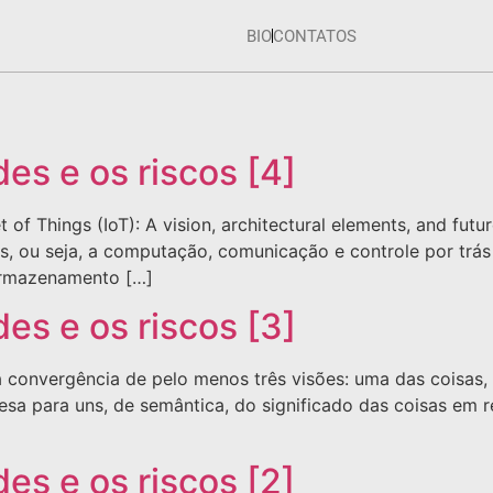
BIO
CONTATOS
es e os riscos [4]
net of Things (IoT): A vision, architectural elements, and fu
sas, ou seja, a computação, comunicação e controle por tr
armazenamento […]
es e os riscos [3]
 convergência de pelo menos três visões: uma das coisas,
resa para uns, de semântica, do significado das coisas em 
es e os riscos [2]