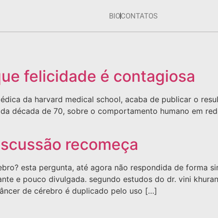
BIO
CONTATOS
que felicidade é contagiosa
 médica da harvard medical school, acaba de publicar o re
o da década de 70, sobre o comportamento humano em rede.
 discussão recomeça
ebro? esta pergunta, até agora não respondida de forma si
te e pouco divulgada. segundo estudos do dr. vini khura
câncer de cérebro é duplicado pelo uso […]