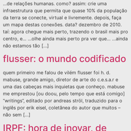
…de relações humanas. como? assim: crie uma
infraestrutura que permita que quase 10% da população
da terra se conecte, virtual e livremente. depois, faça
um mapa destas conexões. data? dezembro de 2010.
taí: agora chegue mais perto, trazendo o brasil mais pro
centro, e… …olhe ainda mais perto pra ver que… …ainda
não estamos tão […]
flusser: o mundo codificado
quem primeiro me falou de vilém flusser foi h. d.
mabuse, grande amigo, diretor de arte do c.e.s.a.r e
uma das cabeças mais inquietas que conheço. mabuse
me emprestou [ou doou, pelo tempo que está comigo]
“writings”, editado por andreas ströl, traduzido para o
inglês por erik eisel, coletânea do autor que muitos –
não sem […]
IRPF: hora de inovar, de