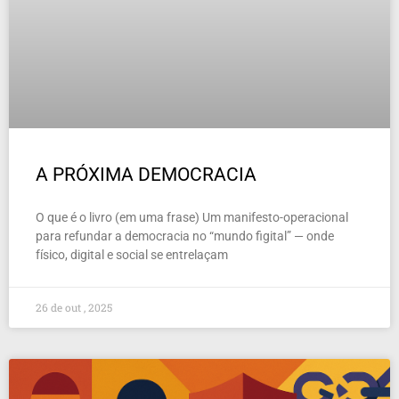
A PRÓXIMA DEMOCRACIA
O que é o livro (em uma frase) Um manifesto-operacional
para refundar a democracia no “mundo figital” — onde
físico, digital e social se entrelaçam
26 de out , 2025