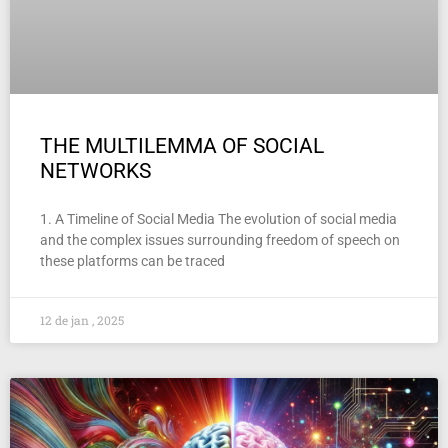
THE MULTILEMMA OF SOCIAL
NETWORKS
1. A Timeline of Social Media The evolution of social media
and the complex issues surrounding freedom of speech on
these platforms can be traced
12 de jan , 2025