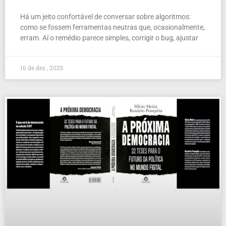
Há um jeito confortável de conversar sobre algoritmos:
como se fossem ferramentas neutras que, ocasionalmente,
erram. Aí o remédio parece simples, corrigir o bug, ajustar
16 de dez , 2025