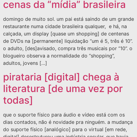
cenas da “mídia” brasileira
domingo de muito sol. um pai está saindo de um grande
restaurante numa cidade brasileira qualquer, e há, na
calçada, um display [quase um shopping] de centenas
de DVDs na [permanente] liquidação “um é 5, três é 10”.
o adulto, [des]avisado, compra três musicais por “10”. o
blogueiro observa a normalidade do “shopping”,
adultos, jovens […]
pirataria [digital] chega à
literatura [de uma vez por
todas]
que o suporte físico para áudio e vídeo está com os
dias contados, não é novidade pra ninguém. a mudança
do suporte físico [analógico] para o virtual [em rede,
digital] desestruturou uma indústria secular, que havia